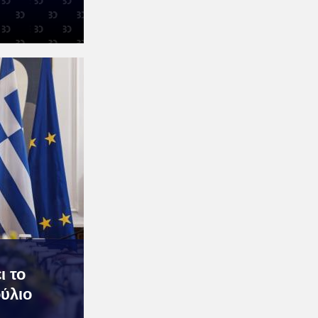
ι το
ύλιο