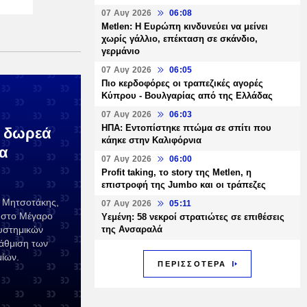
07 Αυγ 2026
06:08
Metlen: Η Ευρώπη κινδυνεύει να μείνει
χωρίς γάλλιο, επέκταση σε σκάνδιο,
γερμάνιο
07 Αυγ 2026
06:05
Πιο κερδοφόρες οι τραπεζικές αγορές
Κύπρου - Βουλγαρίας από της Ελλάδας
07 Αυγ 2026
06:03
ΗΠΑ: Εντοπίστηκε πτώμα σε σπίτι που
η δωρεά
κάηκε στην Καλιφόρνια
α
07 Αυγ 2026
06:00
Profit taking, το story της Metlen, η
επιστροφή της Jumbo και οι τράπεζες
 Μητσοτάκης,
07 Αυγ 2026
05:11
 στο Μέγαρο
Υεμένη: 58 νεκροί στρατιώτες σε επιθέσεις
της Ανσαραλά
υστημικών
άθμιση των
ίων.
ΠΕΡΙΣΣΟΤΕΡΑ