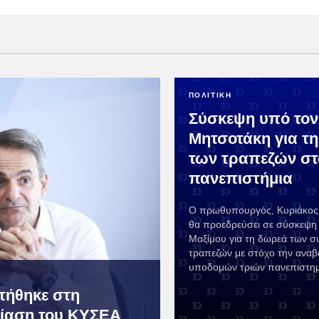
ΠΟΛΙΤΙΚΗ
Σύσκεψη υπό τον
Μητσοτάκη για τ
των τραπεζών στ
πανεπιστήμια
Ο πρωθυπουργός, Κυριάκος
θα προεδρεύσει σε σύσκεψη
Μαξίμου για τη δωρεά των σ
τραπεζών με στόχο την αναβ
υποδομών τριών πανεπιστημ
ητήθηκε στη
ίαση του ΚΥΣΕΑ