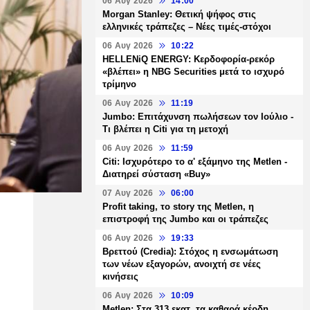
06 Αυγ 2026
14:00
Morgan Stanley: Θετική ψήφος στις
ελληνικές τράπεζες – Νέες τιμές-στόχοι
06 Αυγ 2026
10:22
HELLENiQ ENERGY: Κερδοφορία-ρεκόρ
«βλέπει» η NBG Securities μετά το ισχυρό
τρίμηνο
06 Αυγ 2026
11:19
Jumbo: Επιτάχυνση πωλήσεων τον Ιούλιο -
Τι βλέπει η Citi για τη μετοχή
06 Αυγ 2026
11:59
Citi: Ισχυρότερο το α' εξάμηνο της Metlen -
Διατηρεί σύσταση «Buy»
07 Αυγ 2026
06:00
Profit taking, το story της Metlen, η
επιστροφή της Jumbo και οι τράπεζες
06 Αυγ 2026
19:33
Βρεττού (Credia): Στόχος η ενσωμάτωση
των νέων εξαγορών, ανοιχτή σε νέες
κινήσεις
06 Αυγ 2026
10:09
Metlen: Στα 313 εκατ. τα καθαρά κέρδη,