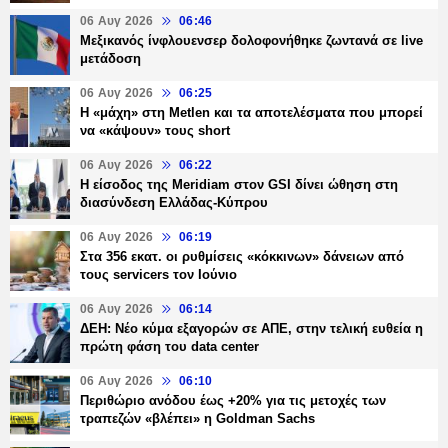
06 Αυγ 2026
06:46
Μεξικανός ίνφλουενσερ δολοφονήθηκε ζωντανά σε live
μετάδοση
06 Αυγ 2026
06:25
H «μάχη» στη Metlen και τα αποτελέσματα που μπορεί
να «κάψουν» τους short
06 Αυγ 2026
06:22
Η είσοδος της Meridiam στον GSI δίνει ώθηση στη
διασύνδεση Ελλάδας-Κύπρου
06 Αυγ 2026
06:19
Στα 356 εκατ. οι ρυθμίσεις «κόκκινων» δάνειων από
τους servicers τον Ιούνιο
06 Αυγ 2026
06:14
ΔΕΗ: Νέο κύμα εξαγορών σε ΑΠΕ, στην τελική ευθεία η
πρώτη φάση του data center
06 Αυγ 2026
06:10
Περιθώριο ανόδου έως +20% για τις μετοχές των
τραπεζών «βλέπει» η Goldman Sachs