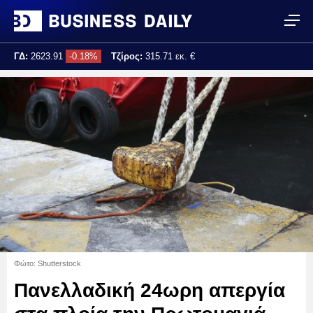
ΓΔ:
2623.91
-0.18%
Τζίρος:
315.71 εκ. €
Τελ. ενημέρωση:
17:25:04
Φώτο: Shutterstock
Πανελλαδική 24ωρη απεργία