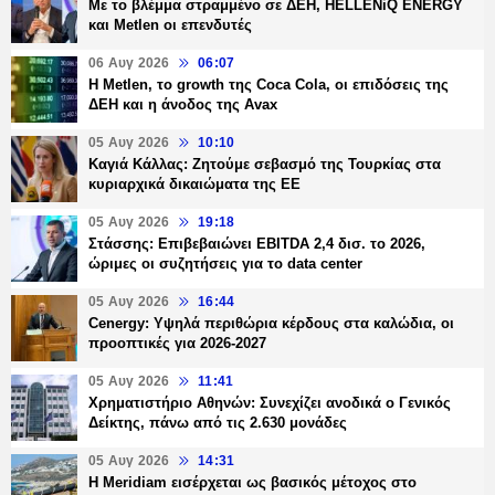
Με το βλέμμα στραμμένο σε ΔΕΗ, HELLENiQ ENERGY
και Metlen οι επενδυτές
06 Αυγ 2026
06:07
H Metlen, το growth της Coca Cola, οι επιδόσεις της
ΔΕΗ και η άνοδος της Avax
05 Αυγ 2026
10:10
Καγιά Κάλλας: Ζητούμε σεβασμό της Τουρκίας στα
κυριαρχικά δικαιώματα της ΕΕ
05 Αυγ 2026
19:18
Στάσσης: Επιβεβαιώνει EBITDA 2,4 δισ. το 2026,
ώριμες οι συζητήσεις για το data center
05 Αυγ 2026
16:44
Cenergy: Υψηλά περιθώρια κέρδους στα καλώδια, οι
προοπτικές για 2026-2027
05 Αυγ 2026
11:41
Χρηματιστήριο Αθηνών: Συνεχίζει ανοδικά ο Γενικός
Δείκτης, πάνω από τις 2.630 μονάδες
05 Αυγ 2026
14:31
Η Meridiam εισέρχεται ως βασικός μέτοχος στο