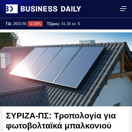
ΓΔ:
2603.65
-0.18%
Τζίρος:
41.16 εκ. €
Τελ. ενημέρωση:
12:02:35
ΣΥΡΙΖΑ-ΠΣ: Τροπολογία για
φωτοβολταϊκά μπαλκονιού