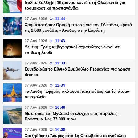
Ιταλία: Σύλληψη 16χρονου κοντά στη Φλωρεντία για
τρομοκρατική προπαγάνδα
07 Αυγ 2026
11:44
Χρηματιστήριο: Οριακή πτώση για τον ΓΔ πάνω, κρατά
τις 2.600 μονάδες - Άνοδος στην Ευρώπη
07 Αυγ 2026
11:43
Υεμένη: Τρεις κυβερνητικοί στρατιώτες νεκροί σε
επίθεση Χούθι
07 Αυγ 2026
11:38
Συνεδριάζει το Εθνικό Συμβούλιο Γερμανίας για χρήση
drones
07 Αυγ 2026
11:34
Ταϊλάνδη: Έφηβος σκότωσε παππούδες και έξι άτομα
σε σχολείο
07 Αυγ 2026
10:49
Με drones και MyCoast οι έλεγχοι στις παραλίες -
Πρόστιμα έως 73.000 ευρώ
07 Αυγ 2026
10:38
Χατζηδάκης: Άκυρες από 1η Οκτωβρίου οι εγκύκλιοι