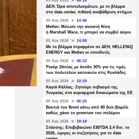
05 Αυγ 2026
06:10
ΔΕΗ: Ώρα αποτελεσμάτων, με το βλέμμα
στο data center, πιθανή αναβάθμιση στόχων
05 Αυγ 2026
14:46
Metlen: Μείωσε την ανοικτή θέση
η Marshall Wace, τι μπορεί να συμβεί αύριο
05 Αυγ 2026
14:00
Με το βλέμμα στραμμένο σε ΔΕΗ, HELLENiQ
ENERGY και Metlen οι επενδυτές
05 Αυγ 2026
06:22
Ρεκόρ 10ετίας με άνοδο 30% για τις τιμές
των πολυτελών κατοικιών στις Κυκλάδες
05 Αυγ 2026
10:10
Καγιά Κάλλας: Ζητούμε σεβασμό της
Τουρκίας στα κυριαρχικά δικαιώματα της ΕΕ
05 Αυγ 2026
06:25
Βουτιά του Brent κάτω από 80 δολ./βαρέλι
καθώς χάνει το premium του πολέμου
05 Αυγ 2026
19:18
Στάσσης: Επιβεβαιώνει EBITDA 2,4 δισ. το
2026, ώριμες οι συζητήσεις για το data
center