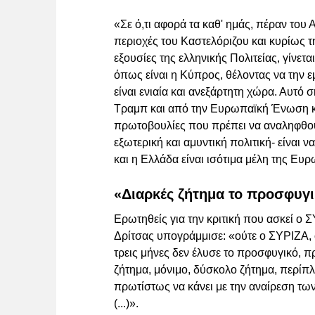
«Σε ό,τι αφορά τα καθ' ημάς, πέραν του 
περιοχές του Καστελόριζου και κυρίως τ
εξουσίες της ελληνικής Πολιτείας, γίνετ
όπως είναι η Κύπρος, θέλοντας να την ε
είναι ενιαία και ανεξάρτητη χώρα. Αυτό 
Τραμπ και από την Ευρωπαϊκή Ένωση κ
πρωτοβουλίες που πρέπει να αναληφθούν
εξωτερική και αμυντική πολιτική- είναι
και η Ελλάδα είναι ισότιμα μέλη της Ε
«Διαρκές ζήτημα το προσφυγ
Ερωτηθείς για την κριτική που ασκεί ο Σ
Δρίτσας υπογράμμισε: «ούτε ο ΣΥΡΙΖΑ, ο
τρεις μήνες δεν έλυσε το προσφυγικό, π
ζήτημα, μόνιμο, δύσκολο ζήτημα, περίπλ
πρωτίστως να κάνει με την αναίρεση τω
(...)».