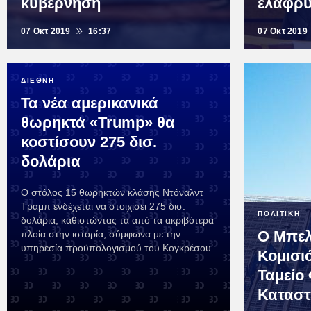
κυβέρνηση
ελαφρύ
07 Οκτ 2019
16:37
07 Οκτ 2019
ΔΙΕΘΝΗ
Τα νέα αμερικανικά
θωρηκτά «Trump» θα
κοστίσουν 275 δισ.
δολάρια
Ο στόλος 15 θωρηκτών κλάσης Ντόναλντ
Τραμπ ενδέχεται να στοιχίσει 275 δισ.
ΠΟΛΙΤΙΚΗ
δολάρια, καθιστώντας τα από τα ακριβότερα
Ο Μπελ
πλοία στην ιστορία, σύμφωνα με την
υπηρεσία προϋπολογισμού του Κογκρέσου.
Κομισι
Ταμείο
Κατασ