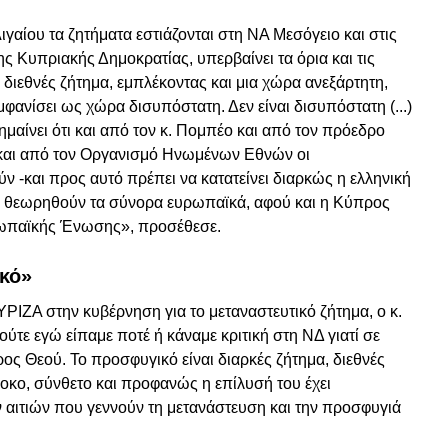
Αιγαίου τα ζητήματα εστιάζονται στη ΝΑ Μεσόγειο και στις
ης Κυπριακής Δημοκρατίας, υπερβαίνει τα όρια και τις
αι διεθνές ζήτημα, εμπλέκοντας και μια χώρα ανεξάρτητη,
μφανίσει ως χώρα δισυπόστατη. Δεν είναι δισυπόστατη (...)
σημαίνει ότι και από τον κ. Πομπέο και από τον πρόεδρο
αι από τον Οργανισμό Ηνωμένων Εθνών οι
 -και προς αυτό πρέπει να κατατείνει διαρκώς η ελληνική
 να θεωρηθούν τα σύνορα ευρωπαϊκά, αφού και η Κύπρος
υρωπαϊκής Ένωσης», προσέθεσε.
ικό»
ΥΡΙΖΑ στην κυβέρνηση για το μεταναστευτικό ζήτημα, ο κ.
ύτε εγώ είπαμε ποτέ ή κάναμε κριτική στη ΝΔ γιατί σε
ρος Θεού. Το προσφυγικό είναι διαρκές ζήτημα, διεθνές
οκο, σύνθετο και προφανώς η επίλυσή του έχει
ν αιτιών που γεννούν τη μετανάστευση και την προσφυγιά