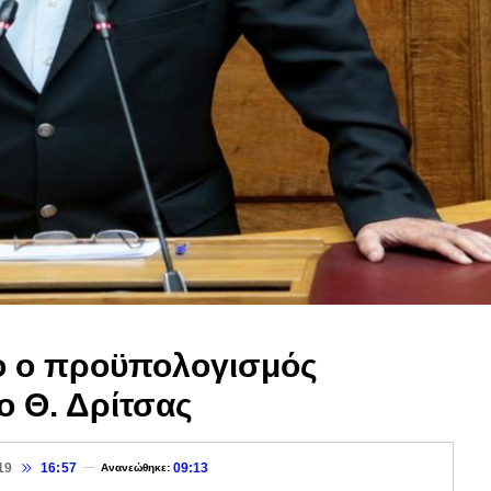
ο ο προϋπολογισμός
ο Θ. Δρίτσας
19
16:57
09:13
Ανανεώθηκε: