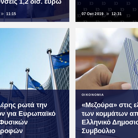
νσεις 1,2 δισ. ευρώ
11:15
07 Οκτ 2019
12:31
ΟΙΚΟΝΟΜΙΑ
έρης ρωτά την
«Μεζούρα» στις ε
όν για Ευρωπαϊκό
των κομμάτων απ
 Φυσικών
Ελληνικό Δημοσι
τροφών
Συμβούλιο