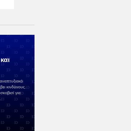
 και
αναπτυξιακό
βει κινδύνους.
κοβισί για
.