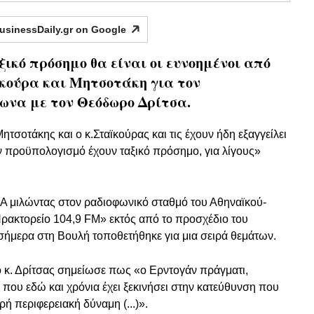
usinessDaily.gr on
Google
ξικό πρόσημο θα είναι οι ευνοημένοι από
ϊκούρα και Μητσοτάκη για τον
ωνα με τον Θεόδωρο Δρίτσα.
 Μητσοτάκης και ο κ.Σταϊκούρας και τις έχουν ήδη εξαγγείλει
ν προϋπολογισμό έχουν ταξικό πρόσημο, για λίγους»
Α μιλώντας στον ραδιοφωνικό σταθμό του Αθηναϊκού-
ακτορείο 104,9 FM» εκτός από το προσχέδιο του
ήμερα στη Βουλή τοποθετήθηκε για μια σειρά θεμάτων.
 ο κ. Δρίτσας σημείωσε πως «ο Ερντογάν πράγματι,
που εδώ και χρόνια έχει ξεκινήσει στην κατεύθυνση που
ρή περιφερειακή δύναμη (...)».