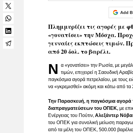
Add B
Πλημμυρίζει τις αγορές με φ
«γονατίσει» την Μόσχα. Προ
γενναίες εκπτώσεις τιμών. Π
από 20 δολ. το βαρέλι.
Ν
α «γονατίσει» την Ρωσία, με μεγ
τιμών, επιχειρεί η Σαουδική Αραβί
παγκόσμια αγορά πετρελαίου, με τους ε
να «γκρεμισθεί» ακόμη και κάτω από τα 2
Την Παρασκευή, η παγκόσμια αγορά 
διαπραγματεύσεων του ΟΠΕΚ,
με επι
Ενέργειας του Πούτιν,
Αλεξάντερ Νόβα
του ΟΠΕΚ για συνολική μείωση παραγ
από τα μέλη του ΟΠΕΚ, 500.000 βαρέλια