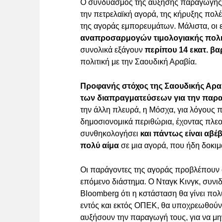
Ο συνδυασμός της αύξησης παραγωγής κ
την πετρελαϊκή αγορά, της κήρυξης πολ
της αγοράς εμπορευμάτων. Μάλιστα, οι
αναπροσαρμογών τιμολογιακής πολιτ
συνολικά εξάγουν
περίπου 14 εκατ. βα
πολιτική με την Σαουδική Αραβία.
Προφανής στόχος της Σαουδικής Αραβί
των διαπραγματεύσεων για την παραγ
την άλλη πλευρά, η Μόσχα, για λόγους πο
δημοσιονομικά περιθώρια, έχοντας πλεο
συνθηκολογήσει
και πάντως είναι αβέβ
πολύ αίμα
σε μια αγορά, που ήδη δοκιμ
Οι παράγοντες της αγοράς προβλέπουν ότ
επόμενο διάστημα. Ο Νταγκ Κινγκ, συνι
Bloomberg ότι η κστάσταση θα γίνει πο
εντός και εκτός ΟΠΕΚ, θα υποχρεωθούν 
αυξήσουν την παραγωγή τους, για να μη