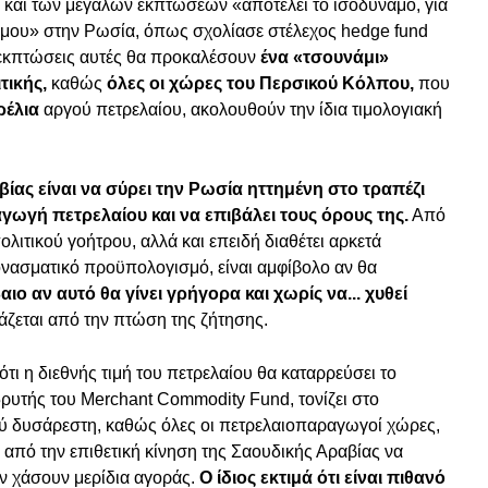
αι των μεγάλων εκπτώσεων «αποτελεί το ισοδύναμο, για
έμου» στην Ρωσία, όπως σχολίασε στέλεχος hedge fund
 εκπτώσεις αυτές θα προκαλέσουν
ένα «τσουνάμι»
ικής,
καθώς
όλες οι χώρες του Περσικού Κόλπου,
που
ρέλια
αργού πετρελαίου, ακολουθούν την ίδια τιμολογιακή
ας είναι να σύρει την Ρωσία ηττημένη στο τραπέζι
ωγή πετρελαίου και να επιβάλει τους όρους της.
Από
λιτικού γοήτρου, αλλά και επειδή διαθέτει αρκετά
νασματικό προϋπολογισμό, είναι αμφίβολο αν θα
αιο αν αυτό θα γίνει γρήγορα και χωρίς να... χυθεί
άζεται από την πτώση της ζήτησης.
ι η διεθνής τιμή του πετρελαίου θα καταρρεύσει το
δρυτής του Merchant Commodity Fund, τονίζει στο
λύ δυσάρεστη, καθώς όλες οι πετρελαιοπαραγωγοί χώρες,
από την επιθετική κίνηση της Σαουδικής Αραβίας να
ν χάσουν μερίδια αγοράς.
Ο ίδιος εκτιμά ότι είναι πιθανό