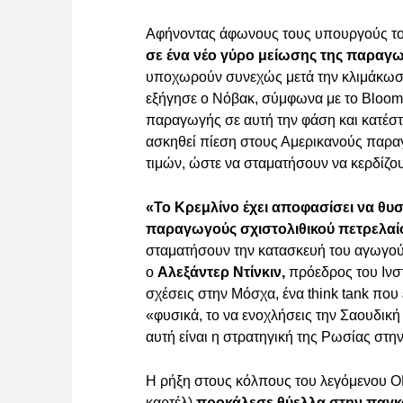
Αφήνοντας άφωνους τους υπουργούς το
σε ένα νέο γύρο μείωσης της παραγωγ
υποχωρούν συνεχώς μετά την κλιμάκωση
εξήγησε ο Νόβακ, σύμφωνα με το Bloombe
παραγωγής σε αυτή την φάση και κατέστη
ασκηθεί πίεση στους Αμερικανούς παρα
τιμών, ώστε να σταματήσουν να κερδίζο
«Το Κρεμλίνο έχει αποφασίσει να θυ
παραγωγούς σχιστολιθικού πετρελαίο
σταματήσουν την κατασκευή του αγωγού
ο
Αλεξάντερ Ντίνκιν,
πρόεδρος του Ινστ
σχέσεις στην Μόσχα, ένα think tank που ε
«φυσικά, το να ενοχλήσεις την Σαουδικ
αυτή είναι η στρατηγική της Ρωσίας στ
Η ρήξη στους κόλπους του λεγόμενου Ο
καρτέλ)
προκάλεσε θύελλα στην παγκό