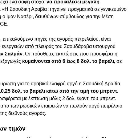
έχει ένα σαφή στόχο:
να προκαλέσει μεγάλη
.
«Η Σαουδική Αραβία πηγαίνει πραγματικά σε γενικευμένο
 ο Ιμάν Νασέρι, δειυθύνων σύμβουλος για την Μέση
FGE.
, επικαλούμενο πηγές της αγοράς πετρελαίου, είναι
ν» ενεργειών από πλευράς του Σαουδάραβα υπουργού
ιν Σαλμάν.
Οι πρόσθετες εκπτώσεις που προσφέρει η
ι εξαγωγές
κυμαίνονται από 6 έως 8 δολ. το βαρέλι,
σε
υρώπη για το αραβικό ελαφρύ αργό η Σαουδική Αραβία
10,25 δολ. το βαρέλι κάτω από την τιμή του μπρεντ.
σφέρεται με έκπτωση μόλις 2 δολ. έναντι του μπρεντ.
τότητα των ρωσικών εταιρειών να πωλούν αργό πετρέλαιο
της διεθνούς αγοράς.
ων τιμών