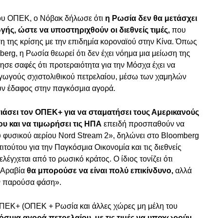
υ ΟΠΕΚ, ο Νόβακ δήλωσε ότι
η Ρωσία δεν θα μετάσχει
ής, ώστε να υποστηριχθούν οι διεθνείς τιμές,
που
 της κρίσης με την επιδημία κοροναϊού στην Κίνα. Όπως
rg, η Ρωσία θεωρεί ότι δεν έχει νόημα μια μείωση της
σε σαφές ότι προτεραιότητα για την Μόσχα έχει να
γωγούς σχιστολιθικού πετρελαίου, μέσω των χαμηλών
υν έδαφος στην παγκόσμια αγορά.
σιάσει τον ΟΠΕΚ+ για να σταματήσει τους Αμερικανούς
υ και να τιμωρήσει τις ΗΠΑ
επειδή προσπαθούν να
 φυσικού αερίου Nord Stream 2», δηλώνει στο Bloomberg
ιτούτου για την Παγκόσμια Οικονομία και τις διεθνείς
λέγχεται από το ρωσικό κράτος. Ο ίδιος τονίζει ότι
ή Αραβία
θα μπορούσε να είναι πολύ επικίνδυνο,
αλλά
ην παρούσα φάση».
ΠΕΚ+ (ΟΠΕΚ + Ρωσία και άλλες χώρες μη μέλη του
σμια αγορά πετρελαίου, με τις τιμές να υποχωρούν