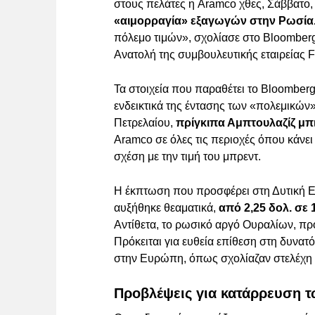
στους πελάτες η Aramco χθες, Σάββατο, 
«αιμορραγία» εξαγωγών στην Ρωσία
πόλεμο τιμών», σχολίασε στο Bloomberg
Ανατολή της συμβουλευτικής εταιρείας 
Τα στοιχεία που παραθέτει το Bloomberg
ενδεικτικά της έντασης των «πολεμικώ
Πετρελαίου,
πρίγκιπα Αμπτουλαζίζ μπ
Aramco σε όλες τις περιοχές όπου κάνε
σχέση με την τιμή του μπρεντ.
Η έκπτωση που προσφέρει στη Δυτική Ε
αυξήθηκε θεαματικά,
από 2,25 δολ. σε 
Αντίθετα, το ρωσικό αργό Ουραλίων, προ
Πρόκειται για ευθεία επίθεση στη δυνα
στην Ευρώπη, όπως σχολίαζαν στελέχη 
Προβλέψεις για κατάρρευση τ