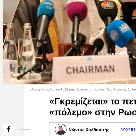
Ο πρίγκιπας Αμπτουλαζίζ μπιν Σαλμάν, υπουργός Πετρελαίου της Σ. Αρ
«Γκρεμίζεται» το πε
«πόλεμο» στην Ρωσ
Νώντας Χαλδούπης
ΑΓΟΡΕΣ