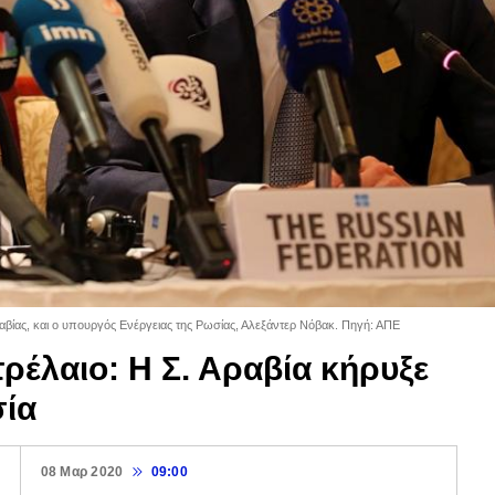
αβίας, και ο υπουργός Ενέργειας της Ρωσίας, Αλεξάντερ Νόβακ. Πηγή: ΑΠΕ
τρέλαιο: Η Σ. Αραβία κήρυξε
ία
08 Μαρ 2020
09:00