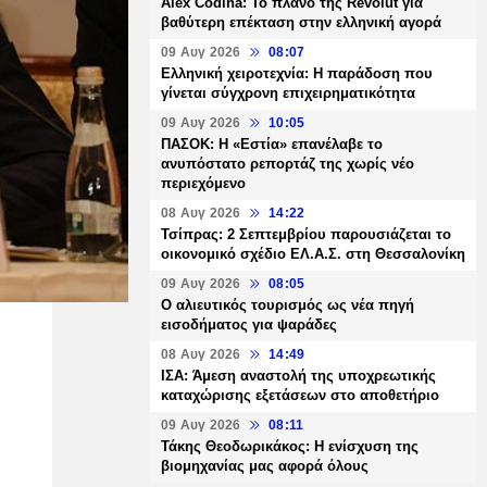
Alex Codina: Το πλάνο της Revolut για
βαθύτερη επέκταση στην ελληνική αγορά
09 Αυγ 2026
08:07
Ελληνική χειροτεχνία: Η παράδοση που
γίνεται σύγχρονη επιχειρηματικότητα
09 Αυγ 2026
10:05
ΠΑΣΟΚ: Η «Εστία» επανέλαβε το
ανυπόστατο ρεπορτάζ της χωρίς νέο
περιεχόμενο
08 Αυγ 2026
14:22
Τσίπρας: 2 Σεπτεμβρίου παρουσιάζεται το
οικονομικό σχέδιο ΕΛ.Α.Σ. στη Θεσσαλονίκη
09 Αυγ 2026
08:05
Ο αλιευτικός τουρισμός ως νέα πηγή
εισοδήματος για ψαράδες
08 Αυγ 2026
14:49
ΙΣΑ: Άμεση αναστολή της υποχρεωτικής
καταχώρισης εξετάσεων στο αποθετήριο
09 Αυγ 2026
08:11
Τάκης Θεοδωρικάκος: Η ενίσχυση της
βιομηχανίας μας αφορά όλους