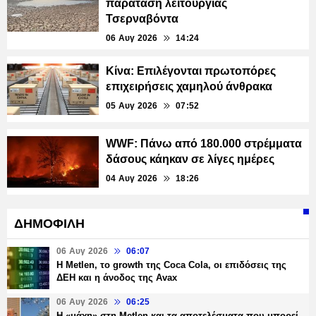
παράταση λειτουργίας
Τσερναβόντα
06 Αυγ 2026
14:24
Κίνα: Επιλέγονται πρωτοπόρες
επιχειρήσεις χαμηλού άνθρακα
05 Αυγ 2026
07:52
WWF: Πάνω από 180.000 στρέμματα
δάσους κάηκαν σε λίγες ημέρες
04 Αυγ 2026
18:26
ΔΗΜΟΦΙΛΗ
06 Αυγ 2026
06:07
H Metlen, το growth της Coca Cola, οι επιδόσεις της
ΔΕΗ και η άνοδος της Avax
06 Αυγ 2026
06:25
H «μάχη» στη Metlen και τα αποτελέσματα που μπορεί