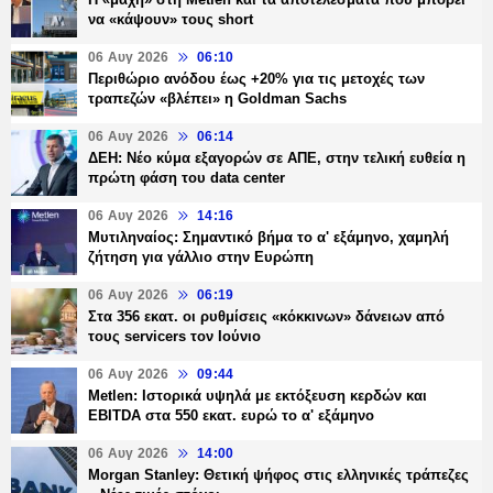
να «κάψουν» τους short
06 Αυγ 2026
06:10
Περιθώριο ανόδου έως +20% για τις μετοχές των
τραπεζών «βλέπει» η Goldman Sachs
06 Αυγ 2026
06:14
ΔΕΗ: Νέο κύμα εξαγορών σε ΑΠΕ, στην τελική ευθεία η
πρώτη φάση του data center
06 Αυγ 2026
14:16
Μυτιληναίος: Σημαντικό βήμα το α' εξάμηνο, χαμηλή
ζήτηση για γάλλιο στην Ευρώπη
06 Αυγ 2026
06:19
Στα 356 εκατ. οι ρυθμίσεις «κόκκινων» δάνειων από
τους servicers τον Ιούνιο
06 Αυγ 2026
09:44
Metlen: Ιστορικά υψηλά με εκτόξευση κερδών και
EBITDA στα 550 εκατ. ευρώ το α' εξάμηνο
06 Αυγ 2026
14:00
Morgan Stanley: Θετική ψήφος στις ελληνικές τράπεζες