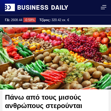
ΓΔ:
2608.44
-0.59%
Τζίρος:
320.42 εκ. €
Τελ. ενημέρωση:
17:25:02
Πάνω από τους μισούς
ανθρώπους στερούνται