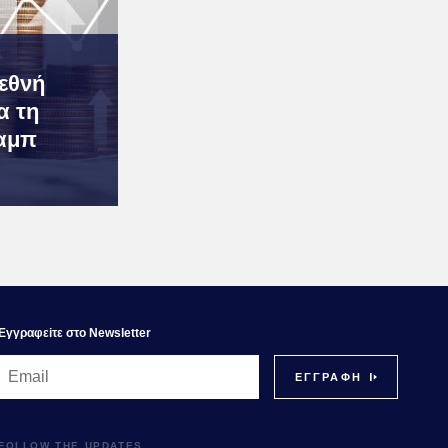
ιεθνή
α τη
αμπ
Εγγραφεiτε στο Newsletter
FOLLOW THE UPDATES