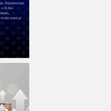
άν, δηλώνοντας
 ο Σι δεν
λλαγές,
«πολύ κακό γι’