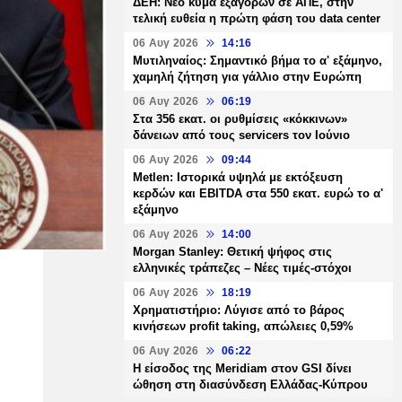
ΔΕΗ: Νέο κύμα εξαγορών σε ΑΠΕ, στην
τελική ευθεία η πρώτη φάση του data center
06 Αυγ 2026
14:16
Μυτιληναίος: Σημαντικό βήμα το α' εξάμηνο,
χαμηλή ζήτηση για γάλλιο στην Ευρώπη
06 Αυγ 2026
06:19
Στα 356 εκατ. οι ρυθμίσεις «κόκκινων»
δάνειων από τους servicers τον Ιούνιο
06 Αυγ 2026
09:44
Metlen: Ιστορικά υψηλά με εκτόξευση
κερδών και EBITDA στα 550 εκατ. ευρώ το α'
εξάμηνο
06 Αυγ 2026
14:00
Morgan Stanley: Θετική ψήφος στις
ελληνικές τράπεζες – Νέες τιμές-στόχοι
06 Αυγ 2026
18:19
Χρηματιστήριο: Λύγισε από το βάρος
κινήσεων profit taking, απώλειες 0,59%
06 Αυγ 2026
06:22
Η είσοδος της Meridiam στον GSI δίνει
ώθηση στη διασύνδεση Ελλάδας-Κύπρου