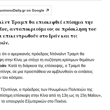
usinessDaily.gr on
Google
αλντ Τραμπ θα επισκεφθεί επίσημα την
αΐου, ανταποκρινόμενος σε πρόσκληση του
θα επικεντρωθούν στο Ιράν και τις
ρών.
 ότι ο αμερικανός πρόεδρος Ντόναλντ Τραμπ θα
η στην Κίνα, με στόχο τη συζήτηση κρίσιμων θεμάτων
Ιράν
. Κατά τη διάρκεια της επίσκεψης, ο Τραμπ θα
ινπίνγκ, σε μια προσπάθεια να αμβλυνθούν οι εντάσεις
ν του κόσμου.
Τζινπίνγκ, ο πρόεδρος των Ηνωμένων Πολιτειών της
επίσημη επίσκεψη στην Κίνα από τη 13η ως τη 15η Μαΐου»,
 το υπουργείο Εξωτερικών στο Πεκίνο.