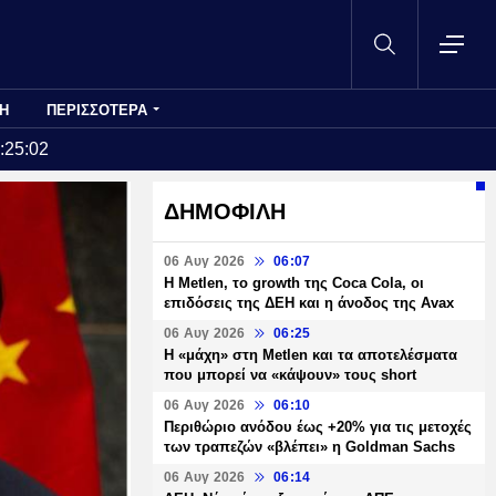
Η
ΠΕΡΙΣΣΟΤΕΡΑ
:25:02
ΔΗΜΟΦΙΛΗ
06 Αυγ 2026
06:07
H Metlen, το growth της Coca Cola, οι
επιδόσεις της ΔΕΗ και η άνοδος της Avax
06 Αυγ 2026
06:25
H «μάχη» στη Metlen και τα αποτελέσματα
που μπορεί να «κάψουν» τους short
06 Αυγ 2026
06:10
Περιθώριο ανόδου έως +20% για τις μετοχές
των τραπεζών «βλέπει» η Goldman Sachs
06 Αυγ 2026
06:14