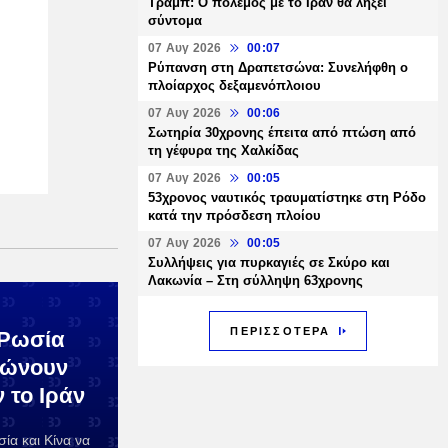
Τραμπ: Ο πόλεμος με το Ιράν θα λήξει
σύντομα
07 Αυγ 2026
00:07
Ρύπανση στη Δραπετσώνα: Συνελήφθη ο
πλοίαρχος δεξαμενόπλοιου
07 Αυγ 2026
00:06
Σωτηρία 30χρονης έπειτα από πτώση από
τη γέφυρα της Χαλκίδας
07 Αυγ 2026
00:05
53χρονος ναυτικός τραυματίστηκε στη Ρόδο
κατά την πρόσδεση πλοίου
07 Αυγ 2026
00:05
Συλλήψεις για πυρκαγιές σε Σκύρο και
Λακωνία – Στη σύλληψη 63χρονης
ΠΕΡΙΣΣΟΤΕΡΑ
 Ρωσία
λώνουν
ν το Ιράν
α και Κίνα να