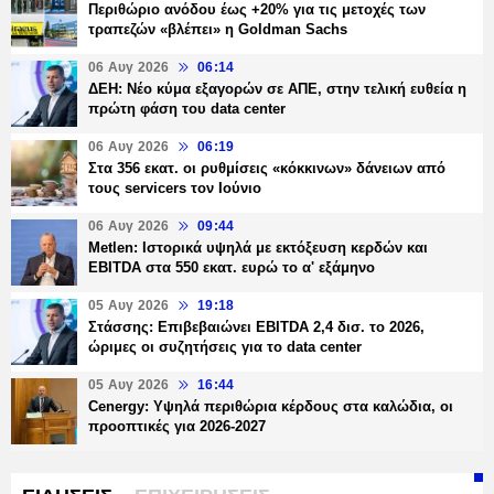
Περιθώριο ανόδου έως +20% για τις μετοχές των
τραπεζών «βλέπει» η Goldman Sachs
06 Αυγ 2026
06:14
ΔΕΗ: Νέο κύμα εξαγορών σε ΑΠΕ, στην τελική ευθεία η
πρώτη φάση του data center
06 Αυγ 2026
06:19
Στα 356 εκατ. οι ρυθμίσεις «κόκκινων» δάνειων από
τους servicers τον Ιούνιο
06 Αυγ 2026
09:44
Metlen: Ιστορικά υψηλά με εκτόξευση κερδών και
EBITDA στα 550 εκατ. ευρώ το α' εξάμηνο
05 Αυγ 2026
19:18
Στάσσης: Επιβεβαιώνει EBITDA 2,4 δισ. το 2026,
ώριμες οι συζητήσεις για το data center
05 Αυγ 2026
16:44
Cenergy: Υψηλά περιθώρια κέρδους στα καλώδια, οι
προοπτικές για 2026-2027