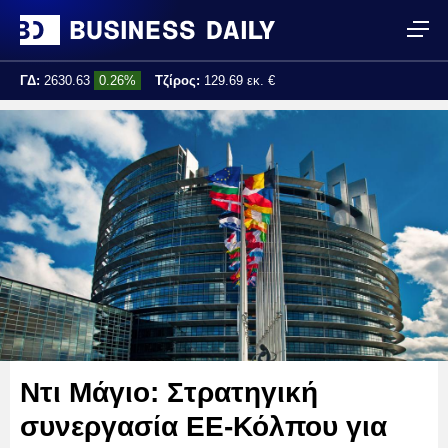
ΓΔ:
2630.63
0.26%
Τζίρος:
129.69 εκ. €
Τελ. ενημέρωση:
13:46:36
Ντι Μάγιο: Στρατηγική
συνεργασία ΕΕ-Κόλπου για