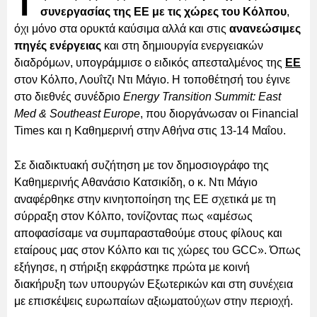
Τ
συνεργασίας της ΕΕ με τις χώρες του Κόλπου
,
όχι μόνο στα ορυκτά καύσιμα αλλά και στις
ανανεώσιμες
πηγές ενέργειας
και στη δημιουργία ενεργειακών
διαδρόμων, υπογράμμισε ο ειδικός απεσταλμένος της
ΕΕ
στον Κόλπο, Λουΐτζι Ντι Μάγιο. Η τοποθέτησή του έγινε
στο διεθνές συνέδριο
Energy Transition Summit: East
Med & Southeast Europe
, που διοργάνωσαν οι Financial
Times και η Καθημερινή στην Αθήνα στις 13-14 Μαΐου.
Σε διαδικτυακή συζήτηση με τον δημοσιογράφο της
Καθημερινής Αθανάσιο Κατσικίδη, ο κ. Ντι Μάγιο
αναφέρθηκε στην κινητοποίηση της ΕΕ σχετικά με τη
σύρραξη στον Κόλπο, τονίζοντας πως «αμέσως
αποφασίσαμε να συμπαρασταθούμε στους φίλους και
εταίρους μας στον Κόλπο και τις χώρες του GCC». Όπως
εξήγησε, η στήριξη εκφράστηκε πρώτα με κοινή
διακήρυξη των υπουργών Εξωτερικών και στη συνέχεια
με επισκέψεις ευρωπαίων αξιωματούχων στην περιοχή.