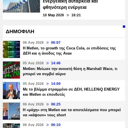
ενεργειακή αυτάρκεια και
φθηνότερη ενέργεια
10 Μαρ 2026
18:21
ΔΗΜΟΦΙΛΗ
06 Αυγ 2026
06:07
H Metlen, το growth της Coca Cola, οι επιδόσεις της
ΔΕΗ και η άνοδος της Avax
05 Αυγ 2026
14:46
Metlen: Μείωσε την ανοικτή θέση η Marshall Wace, τι
μπορεί να συμβεί αύριο
05 Αυγ 2026
14:00
Με το βλέμμα στραμμένο σε ΔΕΗ, HELLENiQ ENERGY
και Metlen οι επενδυτές
06 Αυγ 2026
06:25
H «μάχη» στη Metlen και τα αποτελέσματα που μπορεί
να «κάψουν» τους short
06 Αυγ 2026
06:10