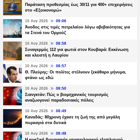
Παράταση προθεσμίας έως 30/11 για 400+ επιχειρήσεις
στο «Εξοικονομώ»
10 Αυγ 2026
09:06
Άνοδος στις τιμές πετρελαίου λόγω αβεβαιότητας για
τα Στενά του Ορμούζ
10 Αυγ 2026
08:58
Συναγερμός 112 για φωτιά στον Κουβαρά: Εκκένωση
και κλειστή η Λαυρίου
10 Αυγ 2026
08:57
Θ. Πλεύρης: Οι πολίτες στέλνουν ξεκάθαρο μήνυμα,
φτάνει ως εδώ
10 Αυγ 2026
08:50
Σιανγκτάν: Πώς ο βιομηχανικός τουρισμός
αναζωογονεί παραδοσιακές πόλεις
10 Αυγ 2026
08:49
Καναδάς: 80χρονη έχασε τη ζωή της από μεγάλη
πυρκαγιά στα δυτικά
10 Αυγ 2026
08:48
Η κινεζική βιομηχανία μηχανολογικού εξοπλισμού