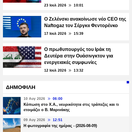
23 Ιουλ 2026
10:01
Ο Ζελένσκι ανακοίνωσε νέο CEO της
Naftogaz τον Σέργκιι Φεντορένκο
17 Ιουλ 2026
15:39
Ο πρωθυπουργός του Ιράκ τη
Δευτέρα στην Ουάσινγκτον για
ενεργειακές συμφωνίες
12 Ιουλ 2026
13:32
ΔΗΜΟΦΙΛΗ
10 Αυγ 2026
06:00
Κόπωση στο Χ.Α., νευρικότητα στις τράπεζες και τι
ετοιμάζει ο Β. Μαρινάκης
09 Αυγ 2026
12:51
Η φωτογραφία της ημέρας - (2026-08-09)