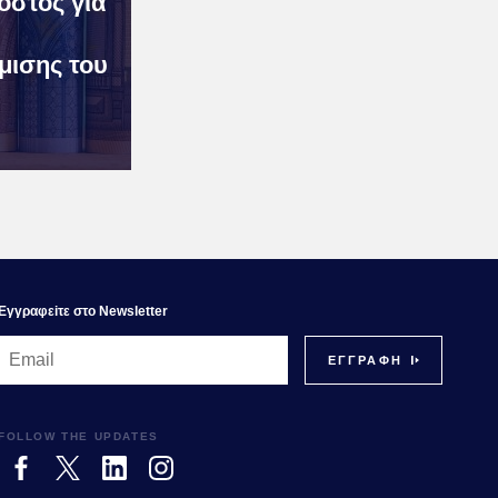
κόστος για
μισης του
Εγγραφεiτε στο Newsletter
FOLLOW THE UPDATES