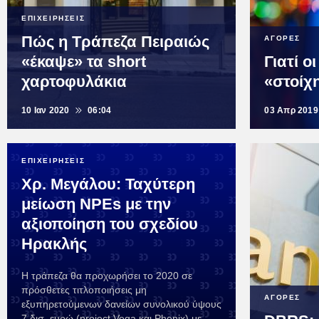
ΕΠΙΧΕΙΡΗΣΕΙΣ
Πώς η Τράπεζα Πειραιώς
ΑΓΟΡΕΣ
«έκαψε» τα short
Γιατί ο
χαρτοφυλάκια
«στοίχ
10 Ιαν 2020
06:04
03 Απρ 2019
ΕΠΙΧΕΙΡΗΣΕΙΣ
Χρ. Μεγάλου: Ταχύτερη
μείωση NPEs με την
αξιοποίηση του σχεδίου
Ηρακλής
Η τράπεζα θα προχωρήσει το 2020 σε
πρόσθετες τιτλοποιήσεις μη
ΑΓΟΡΕΣ
εξυπηρετούμενων δανείων συνολικού ύψους
7 δισ. ευρώ (project Vega και Phenix) με