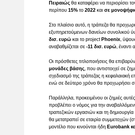
Πειραιώς
θα καταφέρει να περιορίσει τ
περίπου
15%
το
2022
και
σε μονοψήφιο
Στο πλαίσιο αυτό, η τράπεζα θα προχωρ
εξυπηρετούμενων δανείων συνολικού ύψο
δισ. ευρώ
και το project
Phoenix
, ύψο
αναβαθμίζεται σε
-11 δισ. ευρώ
, έναντι
Οι πρόσθετες τιτλοποιήσεις θα επιβαρύ
μονάδες βάσης
, που αντιστοιχεί σε ζη
σχεδιασμό της τράπεζας η κεφαλαιακή 
ενώ σε δεύτερο χρόνο θα προχωρήσει 
Παράλληλα, προκειμένου οι ζημιές αυτέ
προβλέπει ο νόμος για την αναβαλλόμε
τραπεζικών εργασιών και τη δημιουργία
θα μετατραπεί σε εταιρία συμμετοχών (σ
μοντέλο που κινούνται ήδη
Eurobank κα