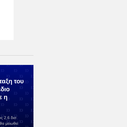
ταξη του
έδιο
ε η
ς 2,6 δισ.
θα μειωθεί