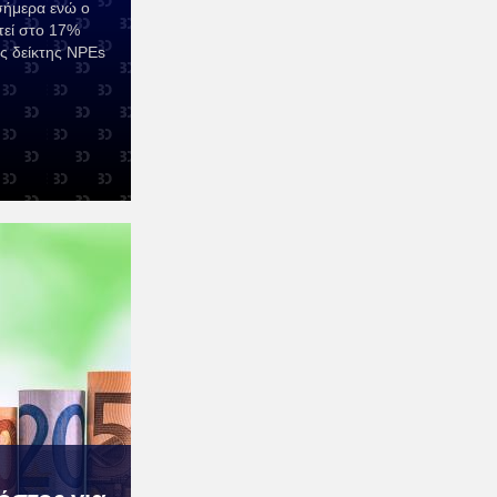
 σήμερα ενώ ο
τεί στο 17%
ς δείκτης NPEs