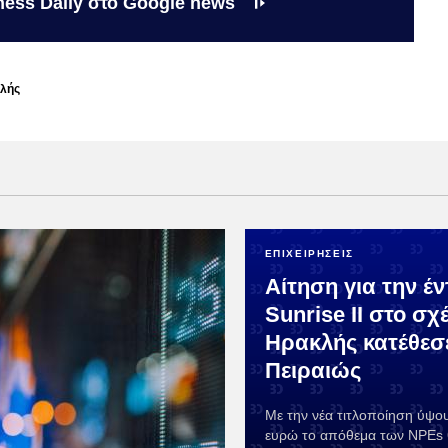
ness Daily στο Google news
κλής
ΕΠΙΧΕΙΡΗΣΕΙΣ
Αίτηση για την έν
Sunrise ΙΙ στο σχ
Ηρακλής κατέθεσ
Πειραιώς
Με την νέα τιτλοποίηση ύψου
ευρώ το απόθεμα των NPEs 