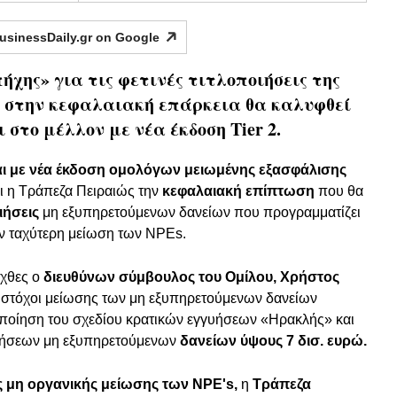
usinessDaily.gr on
Google
πήχης» για τις φετινές τιτλοποιήσεις της
η στην κεφαλαιακή επάρκεια θα καλυφθεί
 στο μέλλον με νέα έκδοση Tier 2.
ι με νέα έκδοση ομολόγων μειωμένης εξασφάλισης
ει η Τράπεζα Πειραιώς την
κεφαλαιακή επίπτωση
που θα
ιήσεις
μη εξυπηρετούμενων δανείων που προγραμματίζει
την ταχύτερη μείωση των NPEs.
 χθες ο
διευθύνων σύμβουλος του Ομίλου, Χρήστος
ι στόχοι μείωσης των μη εξυπηρετούμενων δανείων
ιοποίηση του σχεδίου κρατικών εγγυήσεων «Ηρακλής» και
οιήσεων μη εξυπηρετούμενων
δανείων ύψους 7 δισ. ευρώ.
 μη οργανικής μείωσης των NPE's,
η
Τράπεζα