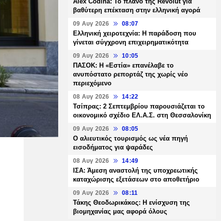
Alex Codina: Το πλάνο της Revolut για
βαθύτερη επέκταση στην ελληνική αγορά
09 Αυγ 2026
08:07
Ελληνική χειροτεχνία: Η παράδοση που
γίνεται σύγχρονη επιχειρηματικότητα
09 Αυγ 2026
10:05
ΠΑΣΟΚ: Η «Εστία» επανέλαβε το
ανυπόστατο ρεπορτάζ της χωρίς νέο
περιεχόμενο
08 Αυγ 2026
14:22
Τσίπρας: 2 Σεπτεμβρίου παρουσιάζεται το
οικονομικό σχέδιο ΕΛ.Α.Σ. στη Θεσσαλονίκη
09 Αυγ 2026
08:05
Ο αλιευτικός τουρισμός ως νέα πηγή
εισοδήματος για ψαράδες
08 Αυγ 2026
14:49
ΙΣΑ: Άμεση αναστολή της υποχρεωτικής
καταχώρισης εξετάσεων στο αποθετήριο
09 Αυγ 2026
08:11
Τάκης Θεοδωρικάκος: Η ενίσχυση της
βιομηχανίας μας αφορά όλους