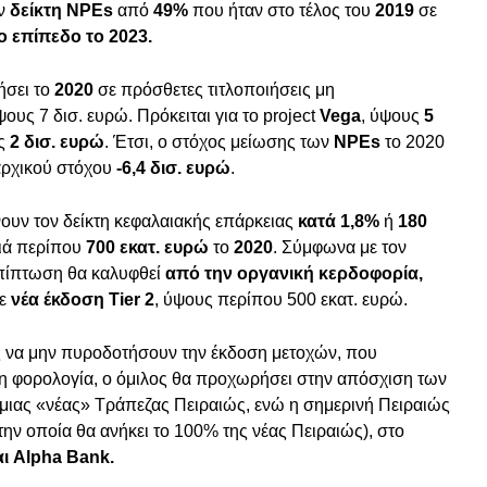
ον
δείκτη NPEs
από
49%
που ήταν στο τέλος του
2019
σε
 επίπεδο το 2023.
ήσει το
2020
σε πρόσθετες τιτλοποιήσεις μη
υς 7 δισ. ευρώ. Πρόκειται για το project
Vega
, ύψους
5
υς
2 δισ. ευρώ
. Έτσι, ο στόχος μείωσης των
NPEs
το 2020
 αρχικού στόχου
-6,4 δισ. ευρώ
.
νουν τον δείκτη κεφαλαιακής επάρκειας
κατά 1,8%
ή
180
μιά περίπου
700 εκατ. ευρώ
το
2020
. Σύμφωνα με τον
επίπτωση θα καλυφθεί
από την οργανική κερδοφορία,
σε
νέα έκδοση Tier 2
, ύψους περίπου 500 εκατ. ευρώ.
ς να μην πυροδοτήσουν την έκδοση μετοχών, που
νη φορολογία, ο όμιλος θα προχωρήσει στην απόσχιση των
 μιας «νέας» Τράπεζας Πειραιώς, ενώ η σημερινή Πειραιώς
την οποία θα ανήκει το 100% της νέας Πειραιώς), στο
ι Alpha Bank.