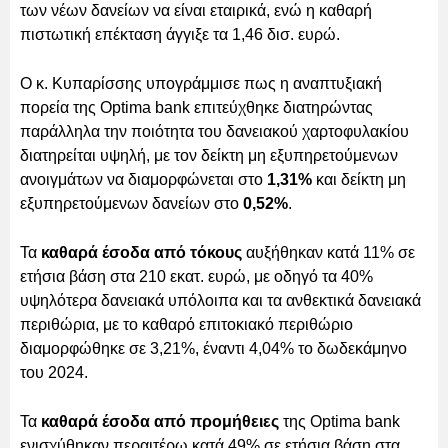
των νέων δανείων να είναι εταιρικά, ενώ η καθαρή
πιστωτική επέκταση άγγιξε τα 1,46 δισ. ευρώ.
O κ. Κυπαρίσσης υπογράμμισε πως η αναπτυξιακή
πορεία της Optima bank επιτεύχθηκε διατηρώντας
παράλληλα την ποιότητα του δανειακού χαρτοφυλακίου
διατηρείται υψηλή, με τον δείκτη μη εξυπηρετούμενων
ανοιγμάτων να διαμορφώνεται στο
1,31%
και δείκτη μη
εξυπηρετούμενων δανείων στο
0,52%
.
Τα
καθαρά έσοδα από τόκους
αυξήθηκαν κατά 11% σε
ετήσια βάση στα 210 εκατ. ευρώ, με οδηγό τα 40%
υψηλότερα δανειακά υπόλοιπα και τα ανθεκτικά δανειακά
περιθώρια, με το καθαρό επιτοκιακό περιθώριο
διαμορφώθηκε σε 3,21%, έναντι 4,04% το δωδεκάμηνο
του 2024.
Τα
καθαρά έσοδα από προμήθειες
της Optima bank
ενισχύθηκαν περαιτέρω κατά 49% σε ετήσια βάση στα