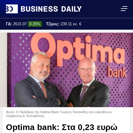
ΓΔ:
2615.07
0.25%
Τζίρος:
239.11 εκ. €
Τελ. ενημέρωση:
17:25:01
Φώτο: Ο Πρόεδρος της Optima Bank Γιώργος Τανισκίδης και ο Διευθύνων
Σύμβουλος Δ. Κυπαρίσσης
Optima bank: Στα 0,23 ευρώ