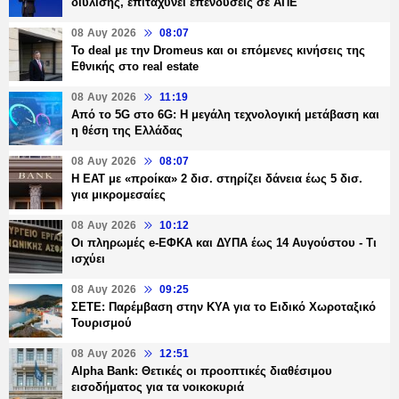
διύλισης, επιταχύνει επενδύσεις σε ΑΠΕ
08 Αυγ 2026
08:07
Το deal με την Dromeus και οι επόμενες κινήσεις της
Εθνικής στο real estate
08 Αυγ 2026
11:19
Από το 5G στο 6G: Η μεγάλη τεχνολογική μετάβαση και
η θέση της Ελλάδας
08 Αυγ 2026
08:07
Η ΕΑΤ με «προίκα» 2 δισ. στηρίζει δάνεια έως 5 δισ.
για μικρομεσαίες
08 Αυγ 2026
10:12
Οι πληρωμές e-ΕΦΚΑ και ΔΥΠΑ έως 14 Αυγούστου - Τι
ισχύει
08 Αυγ 2026
09:25
ΣΕΤΕ: Παρέμβαση στην ΚΥΑ για το Ειδικό Χωροταξικό
Τουρισμού
08 Αυγ 2026
12:51
Alpha Bank: Θετικές οι προοπτικές διαθέσιμου
εισοδήματος για τα νοικοκυριά