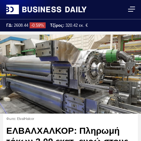
ΓΔ:
2608.44
-0.59%
Τζίρος:
320.42 εκ. €
Τελ. ενημέρωση:
17:25:02
Φωτο: ElvalHalcor
ΕΛΒΑΛΧΑΛΚΟΡ: Πληρωμή