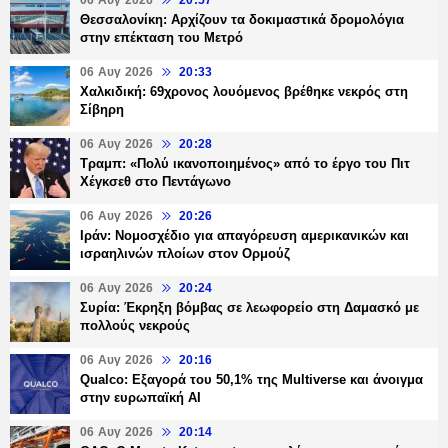
06 Αυγ 2026
20:57
Θεσσαλονίκη: Αρχίζουν τα δοκιμαστικά δρομολόγια
στην επέκταση του Μετρό
06 Αυγ 2026
20:33
Χαλκιδική: 69χρονος λουόμενος βρέθηκε νεκρός στη
Σίβηρη
06 Αυγ 2026
20:28
Τραμπ: «Πολύ ικανοποιημένος» από το έργο του Πιτ
Χέγκσεθ στο Πεντάγωνο
06 Αυγ 2026
20:26
Ιράν: Νομοσχέδιο για απαγόρευση αμερικανικών και
ισραηλινών πλοίων στον Ορμούζ
06 Αυγ 2026
20:24
Συρία: Έκρηξη βόμβας σε λεωφορείο στη Δαμασκό με
πολλούς νεκρούς
06 Αυγ 2026
20:16
Qualco: Εξαγορά του 50,1% της Multiverse και άνοιγμα
στην ευρωπαϊκή AI
06 Αυγ 2026
20:14