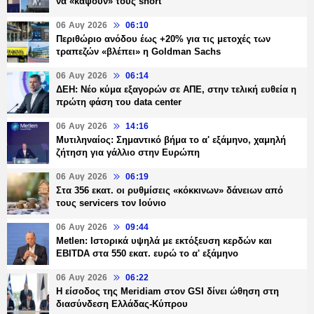
να «κάψουν» τους short
06 Αυγ 2026
06:10
Περιθώριο ανόδου έως +20% για τις μετοχές των
τραπεζών «βλέπει» η Goldman Sachs
06 Αυγ 2026
06:14
ΔΕΗ: Νέο κύμα εξαγορών σε ΑΠΕ, στην τελική ευθεία η
πρώτη φάση του data center
06 Αυγ 2026
14:16
Μυτιληναίος: Σημαντικό βήμα το α' εξάμηνο, χαμηλή
ζήτηση για γάλλιο στην Ευρώπη
06 Αυγ 2026
06:19
Στα 356 εκατ. οι ρυθμίσεις «κόκκινων» δάνειων από
τους servicers τον Ιούνιο
06 Αυγ 2026
09:44
Metlen: Ιστορικά υψηλά με εκτόξευση κερδών και
EBITDA στα 550 εκατ. ευρώ το α' εξάμηνο
06 Αυγ 2026
06:22
Η είσοδος της Meridiam στον GSI δίνει ώθηση στη
διασύνδεση Ελλάδας-Κύπρου