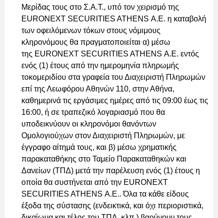
Μερίδας τους στο Σ.Α.Τ., υπό τον χειρισμό της
EURONEXT SECURITIES ATHENS Α.Ε. η καταβολή
των οφειλόμενων τόκων στους νόμιμους
κληρονόμους θα πραγματοποιείται α) μέσω
της EURONEXT SECURITIES ATHENS Α.Ε. εντός
ενός (1) έτους από την ημερομηνία πληρωμής
τοκομεριδίου στα γραφεία του Διαχειριστή Πληρωμών
επί της Λεωφόρου Αθηνών 110, στην Αθήνα,
καθημερινά τις εργάσιμες ημέρες από τις 09:00 έως τις
16:00, ή σε τραπεζικό λογαριασμό που θα
υποδεικνύουν οι κληρονόμοι θανόντων
Ομολογιούχων στον Διαχειριστή Πληρωμών, με
έγγραφο αίτημά τους, και β) μέσω χρηματικής
παρακαταθήκης στο Ταμείο Παρακαταθηκών και
Δανείων (ΤΠΔ) μετά την παρέλευση ενός (1) έτους η
οποία θα συστήνεται από την EURONEXT
SECURITIES ATHENS Α.Ε.. Όλα τα κάθε είδους
έξοδα της σύστασης (ενδεικτικά, και όχι περιοριστικά,
δικαίωμα και τέλος του ΤΠΔ, κλπ.) βαρύνουν τους