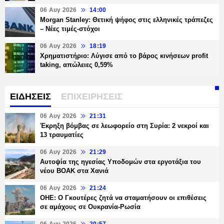
06 Αυγ 2026
14:00
Morgan Stanley: Θετική ψήφος στις ελληνικές τράπεζες
– Νέες τιμές-στόχοι
06 Αυγ 2026
18:19
Χρηματιστήριο: Λύγισε από το βάρος κινήσεων profit
taking, απώλειες 0,59%
ΕΙΔΗΣΕΙΣ
ΕΠΙΧΕΙΡΗΣΕΙΣ
06 Αυγ 2026
21:31
Έκρηξη βόμβας σε λεωφορείο στη Συρία: 2 νεκροί και
13 τραυματίες
06 Αυγ 2026
21:29
Αυτοψία της ηγεσίας Υποδομών στα εργοτάξια του
νέου ΒΟΑΚ στα Χανιά
06 Αυγ 2026
21:24
ΟΗΕ: Ο Γκουτέρες ζητά να σταματήσουν οι επιθέσεις
σε αμάχους σε Ουκρανία-Ρωσία