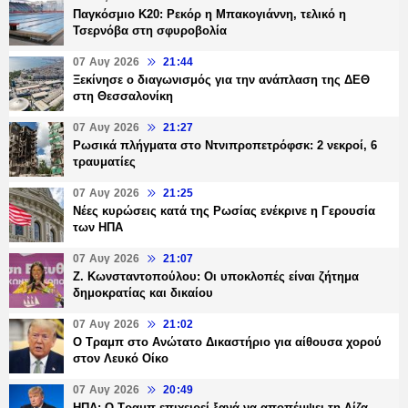
Παγκόσμιο Κ20: Ρεκόρ η Μπακογιάννη, τελικό η
Τσερνόβα στη σφυροβολία
07 Αυγ 2026
21:44
Ξεκίνησε ο διαγωνισμός για την ανάπλαση της ΔΕΘ
στη Θεσσαλονίκη
07 Αυγ 2026
21:27
Ρωσικά πλήγματα στο Ντνιπροπετρόφσκ: 2 νεκροί, 6
τραυματίες
07 Αυγ 2026
21:25
Νέες κυρώσεις κατά της Ρωσίας ενέκρινε η Γερουσία
των ΗΠΑ
07 Αυγ 2026
21:07
Ζ. Κωνσταντοπούλου: Οι υποκλοπές είναι ζήτημα
δημοκρατίας και δικαίου
07 Αυγ 2026
21:02
Ο Τραμπ στο Ανώτατο Δικαστήριο για αίθουσα χορού
στον Λευκό Οίκο
07 Αυγ 2026
20:49
ΗΠΑ: Ο Τραμπ επιχειρεί ξανά να αποπέμψει τη Λίζα