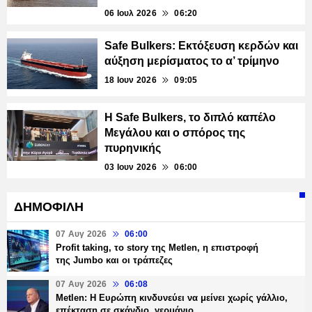
06 Ιουλ 2026
06:20
Safe Bulkers: Εκτόξευση κερδών και
αύξηση μερίσματος το α’ τρίμηνο
18 Ιουν 2026
09:05
H Safe Bulkers, το διπλό καπέλο
Μεγάλου και ο σπόρος της
πυρηνικής
03 Ιουν 2026
06:00
ΔΗΜΟΦΙΛΗ
07 Αυγ 2026
06:00
Profit taking, το story της Metlen, η επιστροφή
της Jumbo και οι τράπεζες
07 Αυγ 2026
06:08
Metlen: Η Ευρώπη κινδυνεύει να μείνει χωρίς γάλλιο,
επέκταση σε σκάνδιο, γερμάνιο