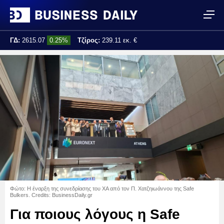
ΓΔ:
2615.07
0.25%
Τζίρος:
239.11 εκ. €
Τελ. ενημέρωση:
17:25:01
Φώτο: Η έναρξη της συνεδρίασης του ΧΑ από τον Π. Χατζηιωάννου της Safe
Bulkers. Credits: BusinessDaily.gr
Για ποιους λόγους η Safe