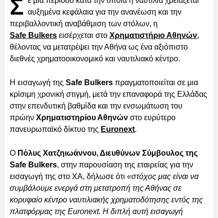
Σ
ε μια περίοδο κατά την οποία η ναυτιλία χρειάζεται
αυξημένα κεφάλαια για την ανανέωση και την
περιβαλλοντική αναβάθμιση των στόλων, η
Safe Bulkers
εισέρχεται στο
Χρηματιστήριο Αθηνών
,
θέλοντας να μετατρέψει την Αθήνα ως ένα αξιόπιστο
διεθνές χρηματοοικονομικό και ναυτιλιακό κέντρο.
Η εισαγωγή της
Safe Bulkers
πραγματοποιείται σε μια
κρίσιμη χρονική στιγμή, μετά την επαναφορά της Ελλάδας
στην επενδυτική βαθμίδα και την ενσωμάτωση του
πρώην
Χρηματιστηρίου Αθηνών
στο ευρύτερο
πανευρωπαϊκό δίκτυο της
Euronext
.
Ο
Πόλυς Χατζηιωάννου, Διευθύνων Σύμβουλος της
Safe Bulkers
, στην παρουσίαση της εταιρείας για την
εισαγωγή της στο ΧΑ, δήλωσε ότι
«στόχος μας είναι να
συμβάλουμε ενεργά στη μετατροπή της Αθήνας σε
κορυφαίο κέντρο ναυτιλιακής χρηματοδότησης εντός της
πλατφόρμας της Euronext. Η διπλή αυτή εισαγωγή