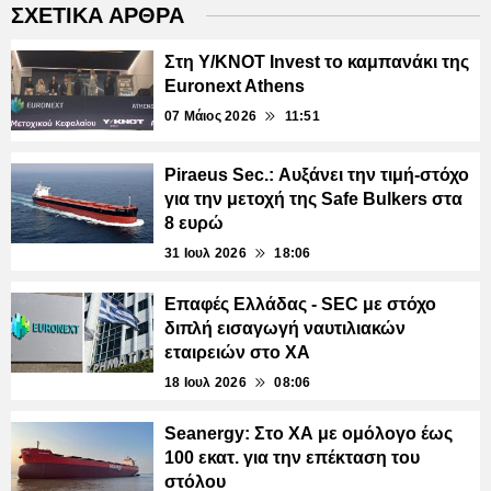
ΣΧΕΤΙΚΑ ΑΡΘΡΑ
Στη Y/KNOT Invest το καμπανάκι της
Euronext Athens
07 Μάιος 2026
11:51
Piraeus Sec.: Αυξάνει την τιμή-στόχο
για την μετοχή της Safe Bulkers στα
8 ευρώ
31 Ιουλ 2026
18:06
Επαφές Ελλάδας - SEC με στόχο
διπλή εισαγωγή ναυτιλιακών
εταιρειών στο ΧΑ
18 Ιουλ 2026
08:06
Seanergy: Στο ΧΑ με ομόλογο έως
100 εκατ. για την επέκταση του
στόλου