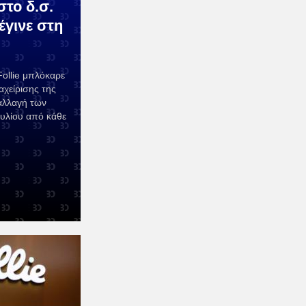
το δ.σ.
 έγινε στη
Follie μπλόκαρε
αχείρισης της
παλλαγή των
ουλίου από κάθε