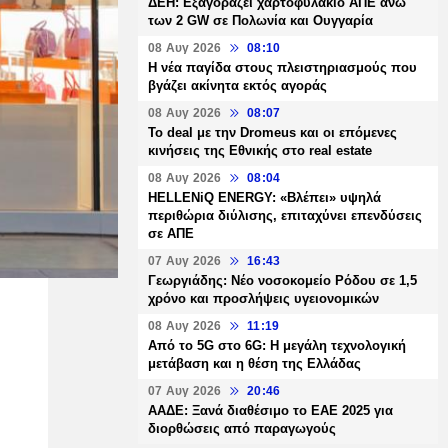
ΔΕΗ: Εξαγοράζει χαρτοφυλάκιο ΑΠΕ άνω
των 2 GW σε Πολωνία και Ουγγαρία
08 Αυγ 2026
08:10
Η νέα παγίδα στους πλειστηριασμούς που
βγάζει ακίνητα εκτός αγοράς
08 Αυγ 2026
08:07
Το deal με την Dromeus και οι επόμενες
κινήσεις της Εθνικής στο real estate
08 Αυγ 2026
08:04
HELLENiQ ENERGY: «Βλέπει» υψηλά
περιθώρια διύλισης, επιταχύνει επενδύσεις
σε ΑΠΕ
07 Αυγ 2026
16:43
Γεωργιάδης: Νέο νοσοκομείο Ρόδου σε 1,5
χρόνο και προσλήψεις υγειονομικών
08 Αυγ 2026
11:19
Από το 5G στο 6G: Η μεγάλη τεχνολογική
μετάβαση και η θέση της Ελλάδας
07 Αυγ 2026
20:46
ΑΑΔΕ: Ξανά διαθέσιμο το ΕΑΕ 2025 για
διορθώσεις από παραγωγούς