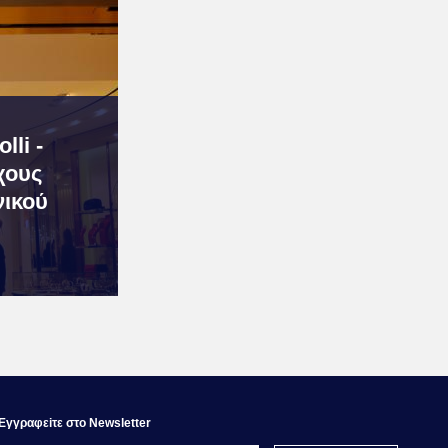
li -
χους
ικού
Εγγραφεiτε στο Newsletter