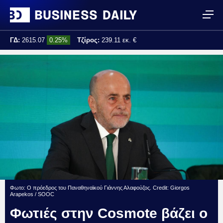
ΓΔ:
2615.07
0.25%
Τζίρος:
239.11 εκ. €
Τελ. ενημέρωση:
17:25:01
Φωτο: Ο πρόεδρος του Παναθηναϊκού Γιάννης Αλαφούζος. Credit: Giorgos
Arapekos / SOOC
Φωτιές στην Cosmote βάζει ο