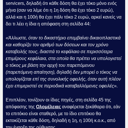
servicers, δηλαδή ότι κάθε δόση θα έχει τόκο μόνο ενός
μήνα (σαν να λέμε ότι η 1η δόση θα έχει τόκο 2 ευρώ),
αλλά και η 100ή θα έχει πάλι τόκο 2 ευρώ, αρκεί κανείς να
δει τι λέει η ίδια η απόφαση στη σελίδα 44:
«Άλλωστε, όταν το δικαστήριο επεμβαίνει δικαιοπλαστικά
και καθορίζει τον αριθμό των δόσεων και τον χρόνο
καταβολής τους, διασπά το κεφάλαιο σε περισσότερα
επιμέρους κεφάλαια, στα οποία θα πρέπει να υπολογιστεί
ο τόκος με βάση την αρχή του παρεπόμενου
(παρεπόμενη απαίτηση), δηλαδή δεν μπορεί ο τόκος να
υπολογίζεται επί της συνολικής οφειλής, όταν αυτή πλέον
έχει επιμεριστεί σε περιοδικά καταβαλλόμενες οφειλές».
Επιπλέον, τονίζουν οι ίδιες πηγές, στη σελίδα 45 της
απόφασης της
Ολομέλειας
αναφέρεται ξεκάθαρα ότι, εάν
το επιτόκιο είναι σταθερό, με το ίδιο επιτόκιο θα
εκτοκίζεται κάθε δόση, δηλαδή η 1η, η 100ή κ.ο.κ., από
την έναρξη της ρύθμισης.