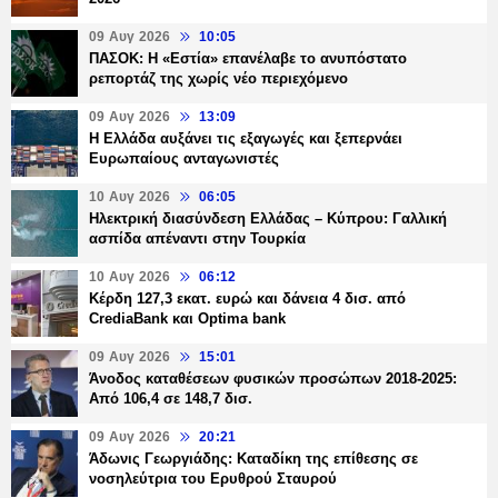
09 Αυγ 2026
10:05
ΠΑΣΟΚ: Η «Εστία» επανέλαβε το ανυπόστατο
ρεπορτάζ της χωρίς νέο περιεχόμενο
09 Αυγ 2026
13:09
Η Ελλάδα αυξάνει τις εξαγωγές και ξεπερνάει
Ευρωπαίους ανταγωνιστές
10 Αυγ 2026
06:05
Ηλεκτρική διασύνδεση Ελλάδας – Κύπρου: Γαλλική
ασπίδα απέναντι στην Τουρκία
10 Αυγ 2026
06:12
Κέρδη 127,3 εκατ. ευρώ και δάνεια 4 δισ. από
CrediaBank και Optima bank
09 Αυγ 2026
15:01
Άνοδος καταθέσεων φυσικών προσώπων 2018-2025:
Από 106,4 σε 148,7 δισ.
09 Αυγ 2026
20:21
Άδωνις Γεωργιάδης: Καταδίκη της επίθεσης σε
νοσηλεύτρια του Ερυθρού Σταυρού