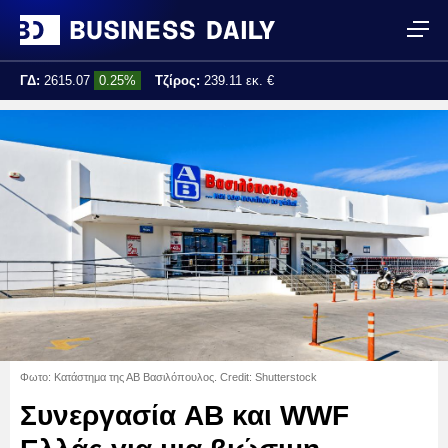
ΓΔ:
2615.07
0.25%
Τζίρος:
239.11 εκ. €
Τελ. ενημέρωση:
17:25:01
Φωτο: Κατάστημα της ΑΒ Βασιλόπουλος. Credit: Shutterstock
Συνεργασία AB και WWF