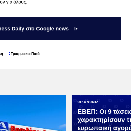
ον για όλους.
ness Daily στο Google news
κή
Τρόφιμα και Ποτά
ΟΙΚΟΝΟΜΙΑ
ΕΒΕΠ: Οι 9 τάσει
χαρακτηρίσουν τ
ευρωπαϊκή αγορ