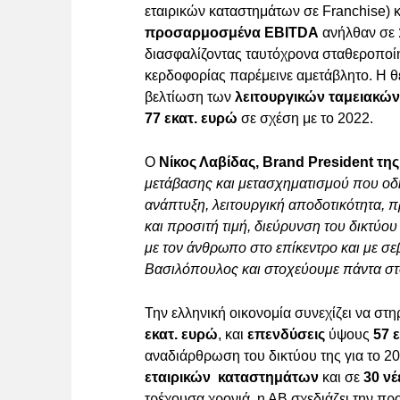
εταιρικών καταστημάτων σε Franchise) κα
προσαρμοσμένα EBITDA
ανήλθαν σε
διασφαλίζοντας ταυτόχρονα σταθεροποί
κερδοφορίας παρέμεινε αμετάβλητο. Η θε
βελτίωση των
λειτουργικών ταμειακώ
77 εκατ. ευρώ
σε σχέση με το 2022.
Ο
Νίκος Λαβίδας, Brand President τ
μετάβασης και μετασχηματισμού που οδ
ανάπτυξη, λειτουργική αποδοτικότητα, 
και προσιτή τιμή, διεύρυνση του δικτύου
με τον άνθρωπο στο επίκεντρο και με σ
Βασιλόπουλος και στοχεύουμε πάντα στο
Την ελληνική οικονομία συνεχίζει να στ
εκατ. ευρώ
, και
επενδύσεις
ύψους
57 
αναδιάρθρωση του δικτύου της για το 2
εταιρικών καταστημάτων
και σε
30 νέ
τρέχουσα χρονιά, η ΑΒ σχεδιάζει την π