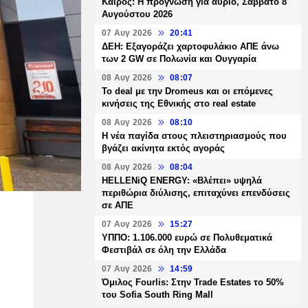
Καιρός: Η πρόγνωση για αύριο, Σάββατο 8
Αυγούστου 2026
07 Αυγ 2026
20:41
ΔΕΗ: Εξαγοράζει χαρτοφυλάκιο ΑΠΕ άνω
των 2 GW σε Πολωνία και Ουγγαρία
08 Αυγ 2026
08:07
Το deal με την Dromeus και οι επόμενες
κινήσεις της Εθνικής στο real estate
08 Αυγ 2026
08:10
Η νέα παγίδα στους πλειστηριασμούς που
βγάζει ακίνητα εκτός αγοράς
08 Αυγ 2026
08:04
HELLENiQ ENERGY: «Βλέπει» υψηλά
περιθώρια διύλισης, επιταχύνει επενδύσεις
σε ΑΠΕ
07 Αυγ 2026
15:27
ΥΠΠΟ: 1.106.000 ευρώ σε Πολυθεματικά
Φεστιβάλ σε όλη την Ελλάδα
07 Αυγ 2026
14:59
Όμιλος Fourlis: Στην Trade Estates το 50%
του Sofia South Ring Mall