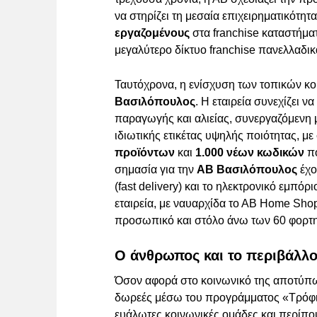
να στηρίζει τη μεσαία επιχειρηματικότητ
εργαζομένους
στα franchise καταστήματά
μεγαλύτερο δίκτυο franchise πανελλαδικ
Ταυτόχρονα, η ενίσχυση των τοπικών κο
Βασιλόπουλος
. Η εταιρεία συνεχίζει ν
παραγωγής και αλιείας, συνεργαζόμενη
ιδιωτικής ετικέτας υψηλής ποιότητας, με
προϊόντων
και
1.000 νέων κωδικών
πο
σημασία για την
ΑΒ Βασιλόπουλος
έχο
(fast delivery) και το ηλεκτρονικό εμπόρ
εταιρεία, με ναυαρχίδα το ΑΒ Home Shop
προσωπικό και στόλο άνω των 60 φορτη
Ο άνθρωπος και το περιβάλλο
Όσον αφορά στο κοινωνικό της αποτύπωμ
δωρεές μέσω του προγράμματος «Τρόφιμ
ευάλωτες κοινωνικές ομάδες και περίπ