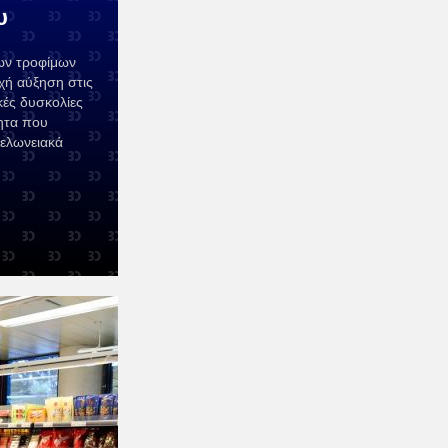
υ
των τροφίμων
χή αύξηση στις
κές δυσκολίες
τητα που
τελωνειακά