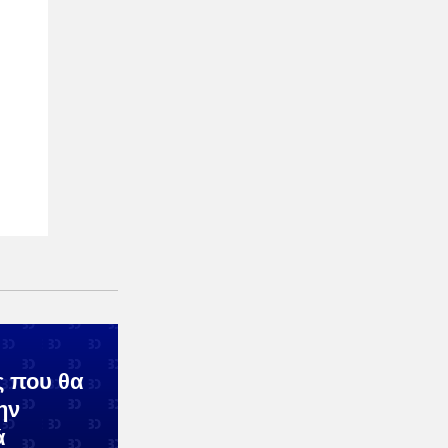
ς που θα
ην
ά