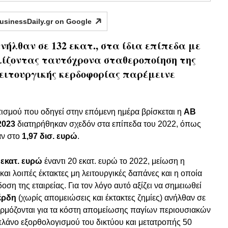
usinessDaily.gr on
Google
λθαν σε 132 εκατ., στα ίδια επίπεδα με
λίζοντας ταυτόχρονα σταθεροποίηση της
λειτουργικής κερδοφορίας παρέμεινε
τισμού που οδηγεί στην επόμενη ημέρα βρίσκεται η
ΑΒ
2023
διατηρήθηκαν σχεδόν στα επίπεδα του 2022, όπως
αν στο
1,97 δισ. ευρώ
.
 εκατ. ευρώ
έναντι 20 εκατ. ευρώ το 2022, μείωση η
 και λοιπές έκτακτες μη λειτουργικές δαπάνες και η οποία
οση της εταιρείας. Για τον λόγο αυτό αξίζει να σημειωθεί
έρδη
(χωρίς απομειώσεις και έκτακτες ζημίες) ανήλθαν σε
μόζονται για τα κόστη απομείωσης παγίων περιουσιακών
 πλάνο εξορθολογισμού του δικτύου και μετατροπής 50