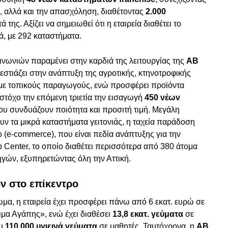
α, αλλά και την απασχόληση, διαθέτοντας
2.000
 της. Αξίζει να σημειωθεί ότι η εταιρεία διαθέτει το
ά, με 292 καταστήματα.
ινωνιών παραμένει στην καρδιά της λειτουργίας της
ΑΒ
α εστιάζει στην ανάπτυξη της αγροτικής, κτηνοτροφικής
 με τοπικούς παραγωγούς, ενώ προσφέρει προϊόντα
 στόχο την επόμενη τριετία την εισαγωγή
450 νέων
υ συνδυάζουν ποιότητα και προσιτή τιμή. Μεγάλη
υν τα μικρά καταστήματα γειτονιάς, η ταχεία παράδοση
ιο (e-commerce), που είναι πεδία ανάπτυξης για την
 Center, το οποίο διαθέτει περισσότερα από 380 άτομα
γών, εξυπηρετώντας όλη την Αττική.
ν στο επίκεντρο
α, η εταιρεία έχει προσφέρει πάνω από 6 εκατ. ευρώ σε
α Αγάπης», ενώ έχει διαθέσει
13,8 εκατ. γεύματα
σε
ου
110.000 υγιεινά γεύματα
σε μαθητές. Ταυτόχρονα, η
ΑΒ