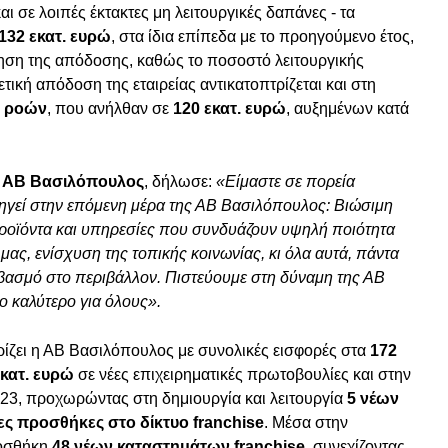
ι σε λοιπές έκτακτες μη λειτουργικές δαπάνες - τα
132 εκατ. ευρώ
, στα ίδια επίπεδα με το προηγούμενο έτος,
ηση της απόδοσης, καθώς το ποσοστό λειτουργικής
τική απόδοση της εταιρείας αντικατοπτρίζεται και στη
ν ροών
, που ανήλθαν σε
120 εκατ. ευρώ
, αυξημένων κατά
ης ΑΒ Βασιλόπουλος
, δήλωσε:
«Είμαστε σε πορεία
ηγεί στην επόμενη μέρα της ΑΒ Βασιλόπουλος: Βιώσιμη
προϊόντα και υπηρεσίες που συνδυάζουν υψηλή ποιότητα
 μας, ενίσχυση της τοπικής κοινωνίας, κι όλα αυτά, πάντα
εβασμό στο περιβάλλον. Πιστεύουμε στη δύναμη της ΑΒ
 καλύτερο για όλους».
ηρίζει η ΑΒ Βασιλόπουλος με συνολικές εισφορές στα
172
εκατ. ευρώ
σε νέες επιχειρηματικές πρωτοβουλίες και στην
023, προχωρώντας στη δημιουργία και λειτουργία
5 νέων
ες προσθήκες στο δίκτυο franchise
. Μέσα στην
ροσθήκη
48 νέων καταστημάτων franchise
, συνεχίζοντας