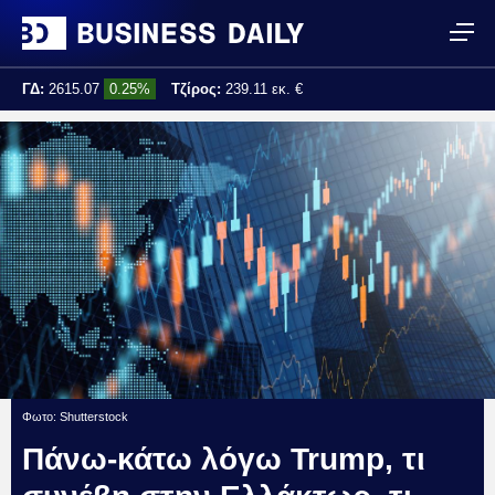
ΓΔ:
2615.07
0.25%
Τζίρος:
239.11 εκ. €
Τελ. ενημέρωση:
17:25:01
Φωτο: Shutterstock
Πάνω-κάτω λόγω Trump, τι