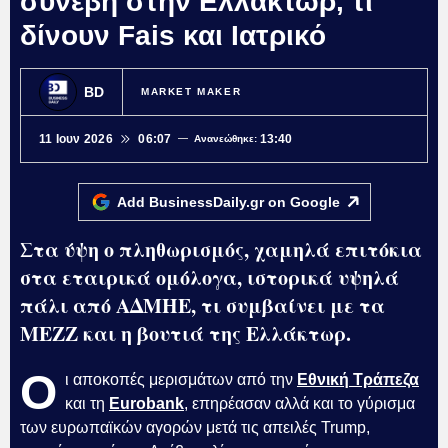
συνέβη στην Ελλάκτωρ, τι
δίνουν Fais και Ιατρικό
BD
MARKET MAKER
11 Ιουν 2026
06:07
13:40
Ανανεώθηκε:
Add BusinessDaily.gr on
Google
Στα ύψη ο πληθωρισμός, χαμηλά επιτόκια
στα εταιρικά ομόλογα, ιστορικά υψηλά
πάλι από ΑΔΜΗΕ, τι συμβαίνει με τα
ΜΕΖΖ και η βουτιά της Ελλάκτωρ.
Ο
ι αποκοπές μερισμάτων από την
Εθνική Τράπεζα
και τη
Eurobank
, επηρέασαν αλλά και το γύρισμα
των ευρωπαϊκών αγορών μετά τις απειλές Trump,