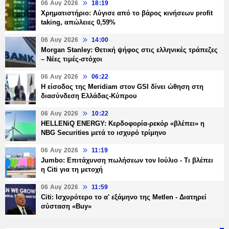
06 Αυγ 2026
18:19
Χρηματιστήριο: Λύγισε από το βάρος κινήσεων profit
taking, απώλειες 0,59%
06 Αυγ 2026
14:00
Morgan Stanley: Θετική ψήφος στις ελληνικές τράπεζες
– Νέες τιμές-στόχοι
06 Αυγ 2026
06:22
Η είσοδος της Meridiam στον GSI δίνει ώθηση στη
διασύνδεση Ελλάδας-Κύπρου
06 Αυγ 2026
10:22
HELLENiQ ENERGY: Κερδοφορία-ρεκόρ «βλέπει» η
NBG Securities μετά το ισχυρό τρίμηνο
06 Αυγ 2026
11:19
Jumbo: Επιτάχυνση πωλήσεων τον Ιούλιο - Τι βλέπει
η Citi για τη μετοχή
06 Αυγ 2026
11:59
Citi: Ισχυρότερο το α' εξάμηνο της Metlen - Διατηρεί
σύσταση «Buy»