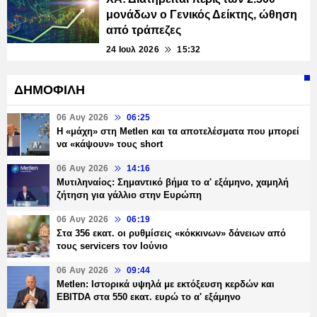
μονάδων ο Γενικός Δείκτης, ώθηση
από τράπεζες
24 Ιουλ 2026
15:32
ΔΗΜΟΦΙΛΗ
06 Αυγ 2026
06:25
H «μάχη» στη Metlen και τα αποτελέσματα που μπορεί
να «κάψουν» τους short
06 Αυγ 2026
14:16
Μυτιληναίος: Σημαντικό βήμα το α' εξάμηνο, χαμηλή
ζήτηση για γάλλιο στην Ευρώπη
06 Αυγ 2026
06:19
Στα 356 εκατ. οι ρυθμίσεις «κόκκινων» δάνειων από
τους servicers τον Ιούνιο
06 Αυγ 2026
09:44
Metlen: Ιστορικά υψηλά με εκτόξευση κερδών και
EBITDA στα 550 εκατ. ευρώ το α' εξάμηνο