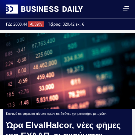
ΓΔ:
2608.44
-0.59%
Τζίρος:
320.42 εκ. €
Τελ. ενημέρωση:
17:25:02
Κοντινό σε ψηφιακό πίνακα τιμών σε διεθνές χρηματιστήριο μετοχών.
Ώρα ElvalHalcor, νέες φήμες