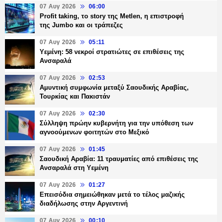
07 Αυγ 2026
06:00
Profit taking, το story της Metlen, η επιστροφή
της Jumbo και οι τράπεζες
07 Αυγ 2026
05:11
Υεμένη: 58 νεκροί στρατιώτες σε επιθέσεις της
Ανσαραλά
07 Αυγ 2026
02:53
Αμυντική συμφωνία μεταξύ Σαουδικής Αραβίας,
Τουρκίας και Πακιστάν
07 Αυγ 2026
02:30
Σύλληψη πρώην κυβερνήτη για την υπόθεση των
αγνοούμενων φοιτητών στο Μεξικό
07 Αυγ 2026
01:45
Σαουδική Αραβία: 11 τραυματίες από επιθέσεις της
Ανσαραλά στη Υεμένη
07 Αυγ 2026
01:27
Επεισόδια σημειώθηκαν μετά το τέλος μαζικής
διαδήλωσης στην Αργεντινή
07 Αυγ 2026
00:10