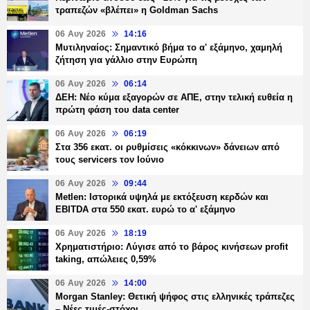
τραπεζών «βλέπει» η Goldman Sachs
06 Αυγ 2026
14:16
Μυτιληναίος: Σημαντικό βήμα το α' εξάμηνο, χαμηλή
ζήτηση για γάλλιο στην Ευρώπη
06 Αυγ 2026
06:14
ΔΕΗ: Νέο κύμα εξαγορών σε ΑΠΕ, στην τελική ευθεία η
πρώτη φάση του data center
06 Αυγ 2026
06:19
Στα 356 εκατ. οι ρυθμίσεις «κόκκινων» δάνειων από
τους servicers τον Ιούνιο
06 Αυγ 2026
09:44
Metlen: Ιστορικά υψηλά με εκτόξευση κερδών και
EBITDA στα 550 εκατ. ευρώ το α' εξάμηνο
06 Αυγ 2026
18:19
Χρηματιστήριο: Λύγισε από το βάρος κινήσεων profit
taking, απώλειες 0,59%
06 Αυγ 2026
14:00
Morgan Stanley: Θετική ψήφος στις ελληνικές τράπεζες
– Νέες τιμές-στόχοι