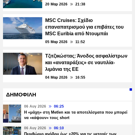
20 Μαρ 2026
21:38
MSC Cruises: Σχέδιο
επαναπατρισμού για επιβάτες του
MSC Euribia από Ντουμπάι
05 Μαρ 2026
11:52
Τζιτζικώστας: Άνοδος ασφαλίστρων
και «αναταράξεις» σε ναυτιλία-
λιμάνια της ΕΕ
04 Μαρ 2026
16:55
ΔΗΜΟΦΙΛΗ
06 Αυγ 2026
06:25
H «μάχη» στη Metlen και τα αποτελέσματα που μπορεί
να «κάψουν» τους short
06 Αυγ 2026
06:10
Περιθώριο ανόδου έως +20% για τις μετοχές των