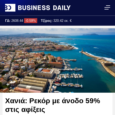
ΓΔ:
2608.44
-0.59%
Τζίρος:
320.42 εκ. €
Τελ. ενημέρωση:
17:25:02
Χανιά: Ρεκόρ με άνοδο 59%
στις αφίξεις