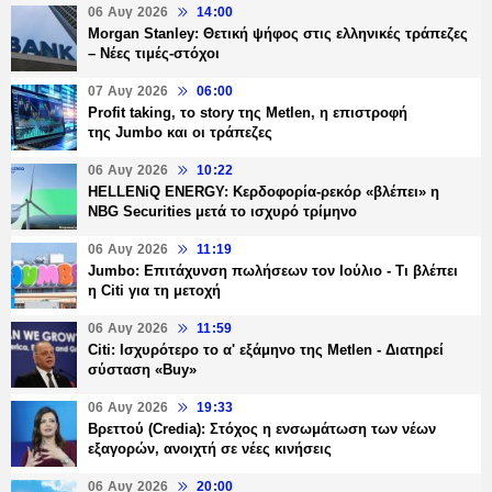
06 Αυγ 2026
14:00
Morgan Stanley: Θετική ψήφος στις ελληνικές τράπεζες
– Νέες τιμές-στόχοι
07 Αυγ 2026
06:00
Profit taking, το story της Metlen, η επιστροφή
της Jumbo και οι τράπεζες
06 Αυγ 2026
10:22
HELLENiQ ENERGY: Κερδοφορία-ρεκόρ «βλέπει» η
NBG Securities μετά το ισχυρό τρίμηνο
06 Αυγ 2026
11:19
Jumbo: Επιτάχυνση πωλήσεων τον Ιούλιο - Τι βλέπει
η Citi για τη μετοχή
06 Αυγ 2026
11:59
Citi: Ισχυρότερο το α' εξάμηνο της Metlen - Διατηρεί
σύσταση «Buy»
06 Αυγ 2026
19:33
Βρεττού (Credia): Στόχος η ενσωμάτωση των νέων
εξαγορών, ανοιχτή σε νέες κινήσεις
06 Αυγ 2026
20:00