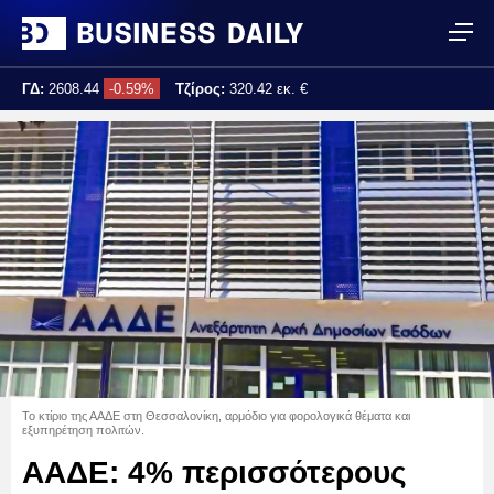
ΓΔ:
2608.44
-0.59%
Τζίρος:
320.42 εκ. €
Τελ. ενημέρωση:
17:25:02
Το κτίριο της ΑΑΔΕ στη Θεσσαλονίκη, αρμόδιο για φορολογικά θέματα και
εξυπηρέτηση πολιτών.
ΑΑΔΕ: 4% περισσότερους