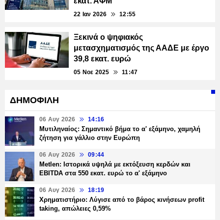
εκατ. ΑΦΜ
22 Ιαν 2026
12:55
Ξεκινά ο ψηφιακός
μετασχηματισμός της ΑΑΔΕ με έργο
39,8 εκατ. ευρώ
05 Νοε 2025
11:47
ΔΗΜΟΦΙΛΗ
06 Αυγ 2026
14:16
Μυτιληναίος: Σημαντικό βήμα το α' εξάμηνο, χαμηλή
ζήτηση για γάλλιο στην Ευρώπη
06 Αυγ 2026
09:44
Metlen: Ιστορικά υψηλά με εκτόξευση κερδών και
EBITDA στα 550 εκατ. ευρώ το α' εξάμηνο
06 Αυγ 2026
18:19
Χρηματιστήριο: Λύγισε από το βάρος κινήσεων profit
taking, απώλειες 0,59%