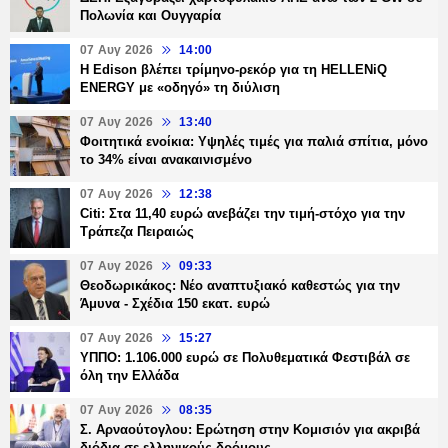
Πολωνία και Ουγγαρία
07 Αυγ 2026
14:00
Η Edison βλέπει τρίμηνο-ρεκόρ για τη HELLENiQ
ENERGY με «οδηγό» τη διύλιση
07 Αυγ 2026
13:40
Φοιτητικά ενοίκια: Υψηλές τιμές για παλιά σπίτια, μόνο
το 34% είναι ανακαινισμένο
07 Αυγ 2026
12:38
Citi: Στα 11,40 ευρώ ανεβάζει την τιμή-στόχο για την
Τράπεζα Πειραιώς
07 Αυγ 2026
09:33
Θεοδωρικάκος: Νέο αναπτυξιακό καθεστώς για την
Άμυνα - Σχέδια 150 εκατ. ευρώ
07 Αυγ 2026
15:27
ΥΠΠΟ: 1.106.000 ευρώ σε Πολυθεματικά Φεστιβάλ σε
όλη την Ελλάδα
07 Αυγ 2026
08:35
Σ. Αρναούτογλου: Ερώτηση στην Κομισιόν για ακριβά
διόδια σε ελληνικούς δρόμους