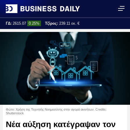
ΓΔ:
2615.07
0.25%
Τζίρος:
239.11 εκ. €
Τελ. ενημέρωση:
17:25:01
Φώτο: Χρήση της Τεχνητής Νοημοσύνης στην αγορά ακινήτων. Credits:
Shutterstock
Νέα αύξηση κατέγραψαν τον