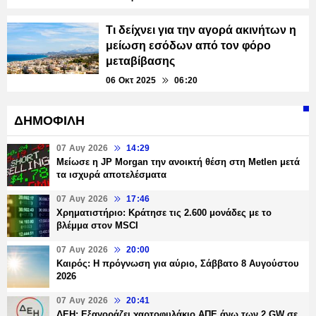
Τι δείχνει για την αγορά ακινήτων η
μείωση εσόδων από τον φόρο
μεταβίβασης
06 Οκτ 2025
06:20
ΔΗΜΟΦΙΛΗ
07 Αυγ 2026
14:29
Μείωσε η JP Morgan την ανοικτή θέση στη Metlen μετά
τα ισχυρά αποτελέσματα
07 Αυγ 2026
17:46
Χρηματιστήριο: Κράτησε τις 2.600 μονάδες με το
βλέμμα στον MSCI
07 Αυγ 2026
20:00
Καιρός: Η πρόγνωση για αύριο, Σάββατο 8 Αυγούστου
2026
07 Αυγ 2026
20:41
ΔΕΗ: Εξαγοράζει χαρτοφυλάκιο ΑΠΕ άνω των 2 GW σε