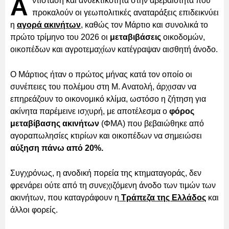
Α
ντίσταση και ανθεκτικότητα στην αβεβαιότητα που
προκαλούν οι γεωπολιτικές αναταράξεις επιδεικνύει
η
αγορά ακινήτων
, καθώς τον Μάρτιο και συνολικά το
πρώτο τρίμηνο του 2026 οι
μεταβιβάσεις
οικοδομών,
οικοπέδων και αγροτεμαχίων κατέγραψαν αισθητή άνοδο.
Ο Μάρτιος ήταν ο πρώτος μήνας κατά τον οποίο οι
συνέπειες του πολέμου στη Μ. Ανατολή, άρχισαν να
επηρεάζουν το οικονομικό κλίμα, ωστόσο η ζήτηση για
ακίνητα παρέμεινε ισχυρή, με αποτέλεσμα ο
φόρος
μεταβίβασης ακινήτων
(ΦΜΑ) που βεβαιώθηκε από
αγοραπωλησίες κτιρίων και οικοπέδων να σημειώσει
αύξηση πάνω από 20%.
Συγχρόνως, η ανοδική πορεία της κτηματαγοράς, δεν
φρενάρει ούτε από τη συνεχιζόμενη άνοδο των τιμών των
ακινήτων, που καταγράφουν η
Τράπεζα της Ελλάδος
και
άλλοι φορείς.