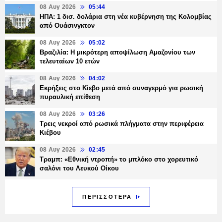
08 Αυγ 2026
05:44
ΗΠΑ: 1 δισ. δολάρια στη νέα κυβέρνηση της Κολομβίας
από Ουάσινγκτον
08 Αυγ 2026
05:02
Βραζιλία: Η μικρότερη αποψίλωση Αμαζονίου των
τελευταίων 10 ετών
08 Αυγ 2026
04:02
Εκρήξεις στο Κίεβο μετά από συναγερμό για ρωσική
πυραυλική επίθεση
08 Αυγ 2026
03:26
Τρεις νεκροί από ρωσικά πλήγματα στην περιφέρεια
Κιέβου
08 Αυγ 2026
02:45
Τραμπ: «Εθνική ντροπή» το μπλόκο στο χορευτικό
σαλόνι του Λευκού Οίκου
ΠΕΡΙΣΣΟΤΕΡΑ