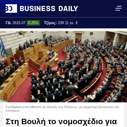
ΓΔ:
2615.07
0.25%
Τζίρος:
239.11 εκ. €
Τελ. ενημέρωση:
17:25:01
Συνεδρίαση στην αίθουσα της Βουλής των Ελλήνων, με συμμετοχή βουλευτών και
επισήμων.
Στη Βουλή το νομοσχέδιο για