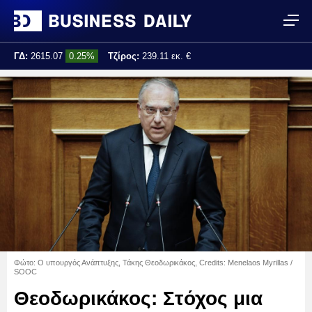
ΓΔ:
2615.07
0.25%
Τζίρος:
239.11 εκ. €
Τελ. ενημέρωση:
17:25:01
Φώτο: Ο υπουργός Ανάπτυξης, Τάκης Θεοδωρικάκος, Credits: Menelaos Myrillas /
SOOC
Θεοδωρικάκος: Στόχος μια