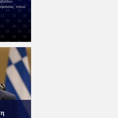
ριβάλλον
σφαλείας, πάνω
τη