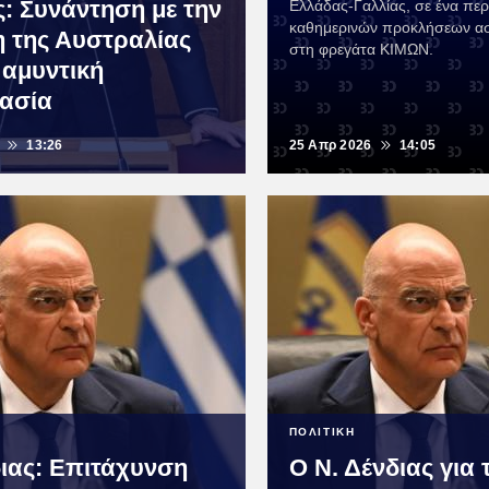
ς: Συνάντηση με την
Ελλάδας-Γαλλίας, σε ένα πε
καθημερινών προκλήσεων α
 της Αυστραλίας
στη φρεγάτα ΚΙΜΩΝ.
 αμυντική
ασία
13:26
25 Απρ 2026
14:05
ΠΟΛΙΤΙΚΗ
διας: Επιτάχυνση
Ο Ν. Δένδιας για 