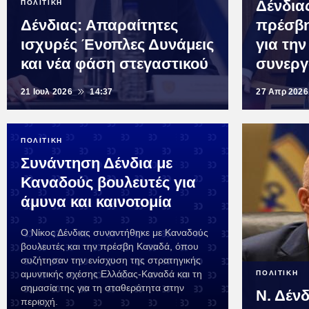
Δένδια
ΠΟΛΙΤΙΚΗ
Δένδιας: Απαραίτητες
πρέσβη
ισχυρές Ένοπλες Δυνάμεις
για την
και νέα φάση στεγαστικού
συνεργ
21 Ιουλ 2026
14:37
27 Απρ 2026
ΠΟΛΙΤΙΚΗ
Συνάντηση Δένδια με
Καναδούς βουλευτές για
άμυνα και καινοτομία
Ο Νίκος Δένδιας συναντήθηκε με Καναδούς
βουλευτές και την πρέσβη Καναδά, όπου
συζήτησαν την ενίσχυση της στρατηγικής
αμυντικής σχέσης Ελλάδας-Καναδά και τη
ΠΟΛΙΤΙΚΗ
σημασία της για τη σταθερότητα στην
Ν. Δέν
περιοχή.