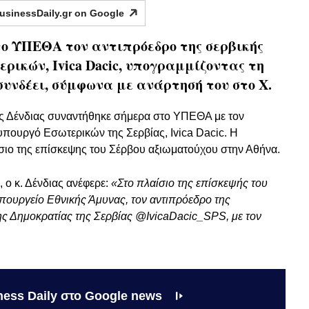
usinessDaily.gr on
Google
το ΥΠΕΘΑ τον αντιπρόεδρο της σερβικής
ρικών, Ivica Dacic, υπογραμμίζοντας τη
συνδέει, σύμφωνα με ανάρτησή του στο Χ.
ς Δένδιας συναντήθηκε σήμερα στο ΥΠΕΘΑ με τον
υπουργό Εσωτερικών της Σερβίας, Ivica Dacic. Η
ιο της επίσκεψης του Σέρβου αξιωματούχου στην Αθήνα.
 ο κ. Δένδιας ανέφερε:
«Στο πλαίσιο της επίσκεψής του
πουργείο Εθνικής Άμυνας, τον αντιπρόεδρο της
ς Δημοκρατίας της Σερβίας @IvicaDacic_SPS, με τον
ness Daily στο Google news