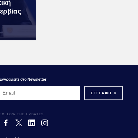
τική
ερβίας
Εγγραφεiτε στο Newsletter
FOLLOW THE UPDATES