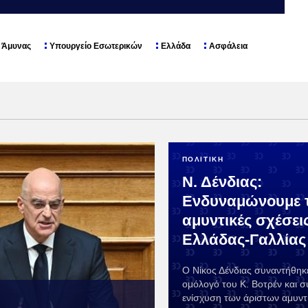
ς Άμυνας
Υπουργείο Εσωτερικών
Ελλάδα
Ασφάλεια
ΠΟΛΙΤΙΚΗ
Ν. Δένδιας:
Ενδυναμώνουμε τ
αμυντικές σχέσει
Ελλάδας-Γαλλίας
Ο Νίκος Δένδιας συναντήθηκε
ομόλογό του Κ. Βοτρέν και 
ενίσχυση των άριστων αμυν