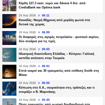
Κέρδη 127,3 εκατ. ευρώ και δάνεια 4 δισ. από
CrediaBank και Optima bank
10 Αυγ 2026
06:11
Καναδάς: Νεκρή 80χρονη από μεγάλη φωτιά στα
δυτικά της χώρας
10 Αυγ 2026
06:09
Οι διαφορές στις αγορές πετρελαίου - φυσικού αερίου,
δύο σενάρια για τις τιμές
10 Αυγ 2026
06:05
Ηλεκτρική διασύνδεση Ελλάδας – Κύπρου: Γαλλική
ασπίδα απέναντι στην Τουρκία
10 Αυγ 2026
06:01
Επτά νεκροί και 30 τραυματίες από επίθεση Χούθι στη
Μόκα
10 Αυγ 2026
06:00
Κόπωση στο Χ.Α., νευρικότητα στις τράπεζες και τι
ετοιμάζει ο Β. Μαρινάκης
10 Αυγ 2026
05:45
Πέντε τραυματίες από ρωσικό βομβαρδισμό στη