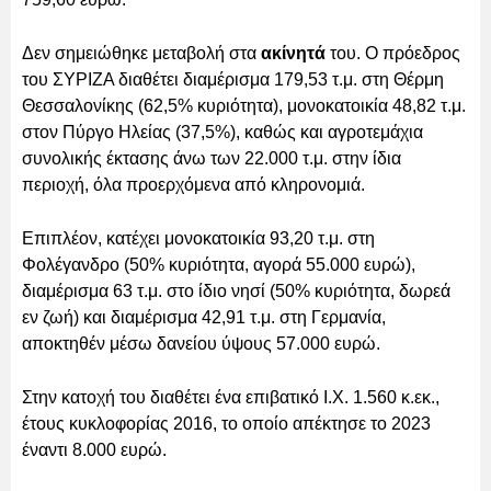
Δεν σημειώθηκε μεταβολή στα
ακίνητά
του. Ο πρόεδρος
του ΣΥΡΙΖΑ διαθέτει διαμέρισμα 179,53 τ.μ. στη Θέρμη
Θεσσαλονίκης (62,5% κυριότητα), μονοκατοικία 48,82 τ.μ.
στον Πύργο Ηλείας (37,5%), καθώς και αγροτεμάχια
συνολικής έκτασης άνω των 22.000 τ.μ. στην ίδια
περιοχή, όλα προερχόμενα από κληρονομιά.
Επιπλέον, κατέχει μονοκατοικία 93,20 τ.μ. στη
Φολέγανδρο (50% κυριότητα, αγορά 55.000 ευρώ),
διαμέρισμα 63 τ.μ. στο ίδιο νησί (50% κυριότητα, δωρεά
εν ζωή) και διαμέρισμα 42,91 τ.μ. στη Γερμανία,
αποκτηθέν μέσω δανείου ύψους 57.000 ευρώ.
Στην κατοχή του διαθέτει ένα επιβατικό Ι.Χ. 1.560 κ.εκ.,
έτους κυκλοφορίας 2016, το οποίο απέκτησε το 2023
έναντι 8.000 ευρώ.