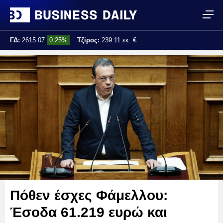
ΓΔ:
2615.07
0.25%
Τζίρος:
239.11 εκ. €
Τελ. ενημέρωση:
17:25:01
Πόθεν έσχες Φάμελλου:
Έσοδα 61.219 ευρώ και