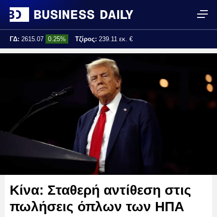
ΓΔ:
2615.07
0.25%
Τζίρος:
239.11 εκ. €
Τελ. ενημέρωση:
17:25:01
Κίνα: Σταθερή αντίθεση στις
πωλήσεις όπλων των ΗΠΑ