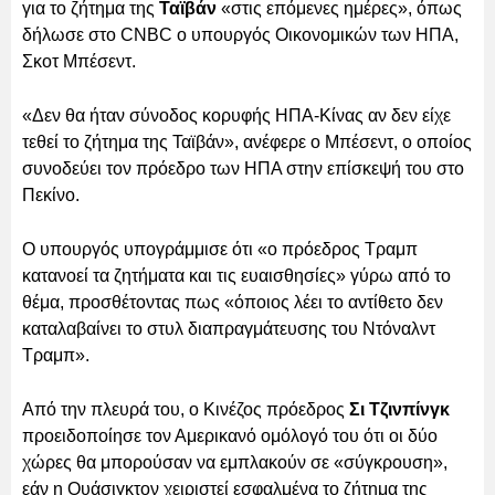
για το ζήτημα της
Ταϊβάν
«στις επόμενες ημέρες», όπως
δήλωσε στο CNBC ο υπουργός Οικονομικών των ΗΠΑ,
Σκοτ Μπέσεντ.
«Δεν θα ήταν σύνοδος κορυφής ΗΠΑ-Κίνας αν δεν είχε
τεθεί το ζήτημα της Ταϊβάν», ανέφερε ο Μπέσεντ, ο οποίος
συνοδεύει τον πρόεδρο των ΗΠΑ στην επίσκεψή του στο
Πεκίνο.
Ο υπουργός υπογράμμισε ότι «ο πρόεδρος Τραμπ
κατανοεί τα ζητήματα και τις ευαισθησίες» γύρω από το
θέμα, προσθέτοντας πως «όποιος λέει το αντίθετο δεν
καταλαβαίνει το στυλ διαπραγμάτευσης του Ντόναλντ
Τραμπ».
Από την πλευρά του, ο Κινέζος πρόεδρος
Σι Τζινπίνγκ
προειδοποίησε τον Αμερικανό ομόλογό του ότι οι δύο
χώρες θα μπορούσαν να εμπλακούν σε «σύγκρουση»,
εάν η Ουάσιγκτον χειριστεί εσφαλμένα το ζήτημα της