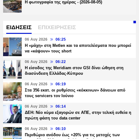
Η φωτογραφία της ημέρας - (2026-08-05)
ΕΙΔΗΣΕΙΣ
ΕΠΙΧΕΙΡΗΣΕΙΣ
06 Αυγ 2026
06:25
H «μάχη» στη Metlen και τα αποτελέσματα που μπορεί
να «κάψουν» τους short
06 Αυγ 2026
06:22
Η είσοδος της Meridiam στον GSI δίνει ώθηση στη
διασύνδεση Ελλάδας-Κύπρου
06 Αυγ 2026
06:19
Στα 356 εκατ. οι ρυθμίσεις «κόκκινων» δάνειων από
τους servicers τον Ιούνιο
06 Αυγ 2026
06:14
ΔΕΗ: Νέο κύμα εξαγορών σε ΑΠΕ, στην τελική ευθεία η
πρώτη φάση του data center
06 Αυγ 2026
06:10
Περιθώριο ανόδου έως +20% για τις μετοχές των