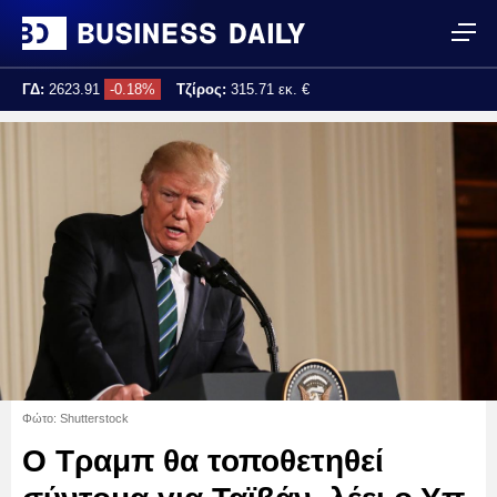
ΓΔ:
2623.91
-0.18%
Τζίρος:
315.71 εκ. €
Τελ. ενημέρωση:
17:25:04
Φώτο: Shutterstock
Ο Τραμπ θα τοποθετηθεί