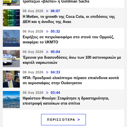
τραπεζών «βλέπει» η Goldman Sachs
06 Αυγ 2026
06:07
H Metlen, το growth της Coca Cola, οι επιδόσεις της
ΔΕΗ και η άνοδος της Avax
06 Αυγ 2026
05:32
Εκρήξεις σε πετρελαιοφόρο στο στενό του Ορμούζ,
αναφέρει το UKMTO
06 Αυγ 2026
05:04
Έρευνα για διασυνδέσεις άνω των 100 αστυνομικών με
καρτέλ ναρκωτικών
06 Αυγ 2026
04:33
ΗΠΑ: Προεδρικό ελικόπτερο πέρασε επικίνδυνα κοντά
σε αεροσκάφος στην Ουάσιγκτον
06 Αυγ 2026
03:44
Ηφαίστειο Φουέγο: Σταμάτησε η δραστηριότητα,
επιστροφή κατοίκων στα σπίτια
ΠΕΡΙΣΣΟΤΕΡΑ