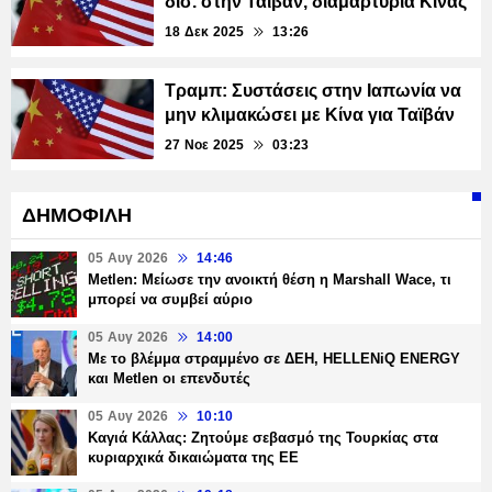
δισ. στην Ταϊβάν, διαμαρτυρία Κίνας
18 Δεκ 2025
13:26
Τραμπ: Συστάσεις στην Ιαπωνία να
μην κλιμακώσει με Κίνα για Ταϊβάν
27 Νοε 2025
03:23
ΔΗΜΟΦΙΛΗ
05 Αυγ 2026
14:46
Metlen: Μείωσε την ανοικτή θέση η Marshall Wace, τι
μπορεί να συμβεί αύριο
05 Αυγ 2026
14:00
Με το βλέμμα στραμμένο σε ΔΕΗ, HELLENiQ ENERGY
και Metlen οι επενδυτές
05 Αυγ 2026
10:10
Καγιά Κάλλας: Ζητούμε σεβασμό της Τουρκίας στα
κυριαρχικά δικαιώματα της ΕΕ