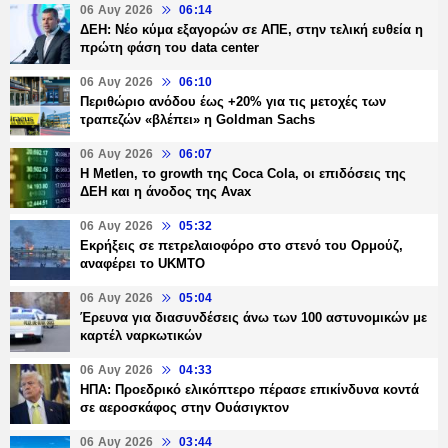
06 Αυγ 2026
06:14
ΔΕΗ: Νέο κύμα εξαγορών σε ΑΠΕ, στην τελική ευθεία η
πρώτη φάση του data center
06 Αυγ 2026
06:10
Περιθώριο ανόδου έως +20% για τις μετοχές των
τραπεζών «βλέπει» η Goldman Sachs
06 Αυγ 2026
06:07
H Metlen, το growth της Coca Cola, οι επιδόσεις της
ΔΕΗ και η άνοδος της Avax
06 Αυγ 2026
05:32
Εκρήξεις σε πετρελαιοφόρο στο στενό του Ορμούζ,
αναφέρει το UKMTO
06 Αυγ 2026
05:04
Έρευνα για διασυνδέσεις άνω των 100 αστυνομικών με
καρτέλ ναρκωτικών
06 Αυγ 2026
04:33
ΗΠΑ: Προεδρικό ελικόπτερο πέρασε επικίνδυνα κοντά
σε αεροσκάφος στην Ουάσιγκτον
06 Αυγ 2026
03:44