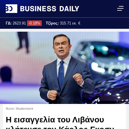
ΓΔ:
2623.91
-0.18%
Τζίρος:
315.71 εκ. €
Τελ. ενημέρωση:
17:25:04
Φώτο: Shutterstock
Η εισαγγελία του Λιβάνου