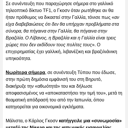
Σε συνέντευξη που παραχώρησε σήμερα στο γαλλικό
τηλεοπτικό δίκτυο TF1, ο Γκοσν όταν ρωτήθηκε αν θα
ήταν πρόθυμος να δικαστεί στην Γαλλία, τόνισε πως «
αν
είχα διαβεβαιώσεις ότι δεν θα υπήρχαν προβλήματα στα
σύνορα, θα πήγαινα στην Γαλλία, θα πήγαινα στην
Βραζιλία. Ο Λίβανος, η Βραζιλία και η Γαλλία είναι τρεις
χώρες που δεν εκδίδουν τους πολίτες τους
». Ο
επιχειρηματίας έχει γαλλική, λιβανέζικη και βραζιλιάνικη
υπηκοότητα.
Νωρίτερα σήμερα
, σε συνέντευξη Τύπου που έδωσε,
στην πρώτη δημόσια εμφάνισή του στη Βηρυτό,
διακήρυξε την «αθωότητά» του και δήλωσε
αποφασισμένος να «αποκαταστήσει την τιμή του», μετά τη
θεαματική απόδρασή του από την Ιαπωνία, όπου
κατηγορείται για οικονομικά εγκλήματα.
Μάλιστα, ο Κάρλος Γκοσν
κατήγγειλε μια «συνωμοσία»
μεταξύ της Nissan και της ιαπωνικής εισαγγελίας