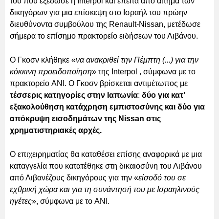
του που εξέδωσε η Interpol και έπειτα από αίτημα των
δικηγόρων για μια επίσκεψη στο Ισραήλ του πρώην
διευθύνοντα συμβούλου της Renault-Nissan, μετέδωσε
σήμερα το επίσημο πρακτορείο ειδήσεων του Λιβάνου.
Ο Γκοσν κλήθηκε «
να ανακριθεί την Πέμπτη (...) για την
κόκκινη προειδοποίηση
» της Interpol , σύμφωνα με το
πρακτορείο ANI. Ο Γκοσν βρίσκεται αντιμέτωπος με
τέσσερις κατηγορίες στην Ιαπωνία
:
δύο για κατ’
εξακολούθηση κατάχρηση εμπιστοσύνης και δύο για
απόκρυψη εισοδημάτων της Nissan στις
χρηματιστηριακές αρχές.
Ο επιχειρηματίας θα καταθέσει επίσης αναφορικά με μια
καταγγελία που κατατέθηκε στη δικαιοσύνη του Λιβάνου
από Λιβανέζους δικηγόρους για την «
είσοδό του σε
εχθρική χώρα και για τη συνάντησή του με Ισραηλινούς
ηγέτες
», σύμφωνα με το ANI.