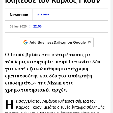
κλήτευσε τον Κάρλος Γκοσν
Newsroom
ΔΙΕΘΝΗ
08 Ιαν 2020
22:55
Add BusinessDaily.gr on
Google
Ο Γκοσν βρίσκεται αντιμέτωπος με
τέσσερις κατηγορίες στην Ιαπωνία: δύο
για κατ’ εξακολούθηση κατάχρηση
εμπιστοσύνης και δύο για απόκρυψη
εισοδημάτων της Nissan στις
χρηματιστηριακές αρχές.
Η
εισαγγελία του Λιβάνου κλήτευσε σήμερα τον
Κάρλος Γκοσν, μετά το διεθνές ένταλμα σύλληψής