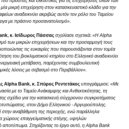
πιο προσιτές και ελκυστικές για τις επιχειρήσεις όλων των
ία μικρή επιχείρηση στον κατασκευαστικό κλάδο για την
αφείων αναδεικνύει ακριβώς αυτόν τον ρόλο του Ταμείου
 έργα με πράσινο προσανατολισμό»
.
Bank, κ. Ισίδωρος Πάσσας
σχολίασε σχετικά:
«Η Alpha
σμό των μικρών επιχειρήσεων και την προσαρμογή τους
ξιοποιώντας τις ευκαιρίες που παρουσιάζονται στον τομέα
ηση του βιοκλιματικού κτηρίου στο Ελληνικό αναδεικνύει
ενεργειακή μετάβαση, παρέχοντας συμβουλευτική
μικές λύσεις με σεβασμό στο Περιβάλλον».
ης Alpha Bank, κ. Σπύρος Ρεντετάκος
υπογράμμισε:
«Με
γασία με το Ταμείο Ανάκαμψης και Ανθεκτικότητας, τη
της σχέδιο για την κατασκευή σύγχρονου συγκροτήματος
οτυπώματος, στον Δήμο Ελληνικού - Αργυρούπολης.
εί στην αναβάθμιση της περιοχής, ενώ παράλληλα
ια χώρους επαγγελματικής στέγης, υψηλών
ό αποτύπωμα. Στηρίζοντας το έργο αυτό, η Alpha Bank