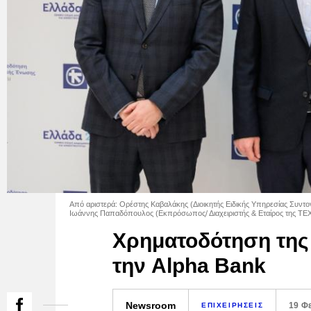
Aπό αριστερά: Ορέστης Καβαλάκης (Διοικητής Ειδικής Υπηρεσίας Συντ
Ιωάννης Παπαδόπουλος (Εκπρόσωπος/ Διαχειριστής & Εταίρος της ΤΕΧΚΑ
Χρηματοδότηση της
την Alpha Bank
Newsroom
19 Φ
ΕΠΙΧΕΙΡΗΣΕΙΣ