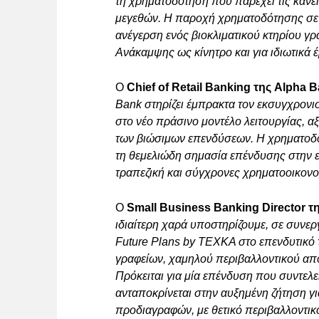
τη χρηματοδότηση που παρέχει τις κάνει 
μεγεθών. H παροχή χρηματοδότησης σε μ
ανέγερση ενός βιοκλιματικού κτηρίου γρ
Ανάκαμψης ως κίνητρο και για ιδιωτικά
Ο
Chief of Retail Banking της Alpha 
Bank στηρίζει έμπρακτα τον εκσυγχρονι
στο νέο πράσινο μοντέλο λειτουργίας, α
των βιώσιμων επενδύσεων. Η χρηματοδότ
τη θεμελιώδη σημασία επένδυσης στην 
τραπεζική και σύγχρονες χρηματοοικονο
Ο
Small Business Banking Director τ
ιδιαίτερη χαρά υποστηρίζουμε, σε συνερ
Future Plans by TEXKA στο επενδυτικό 
γραφείων, χαμηλού περιβαλλοντικού απ
Πρόκειται για μία επένδυση που συντελ
ανταποκρίνεται στην αυξημένη ζήτηση γ
προδιαγραφών, με θετικό περιβαλλοντικ