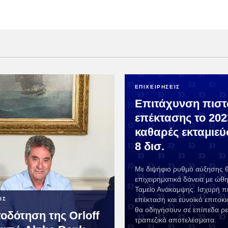
ΕΠΙΧΕΙΡΗΣΕΙΣ
Επιτάχυνση πιστ
επέκτασης το 202
καθαρές εκταμιεύ
8 δισ.
Με διψήφιο ρυθμό αύξησης θ
επιχειρηματικά δάνεια με ώθ
Ταμείο Ανάκαμψης. Ισχυρή π
επέκταση και ευνοϊκό επιτοκ
ΙΣ
θα οδηγήσουν σε επίπεδα ρε
οδότηση της Orloff
τραπεζικά αποτελέσματα.