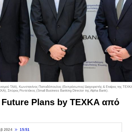
ονισμού ΤΑΑ), Κωνστανίνος Παπαδόπουλος (Εκπρόσωπος/ Διαχειριστής & Εταίρος της ΤΕΧΚΑ
), Σπύρος Ρεντετάκος (Small Business Banking Director της Alpha Bank).
 Future Plans by TEXKA από
εβ 2024
15:51