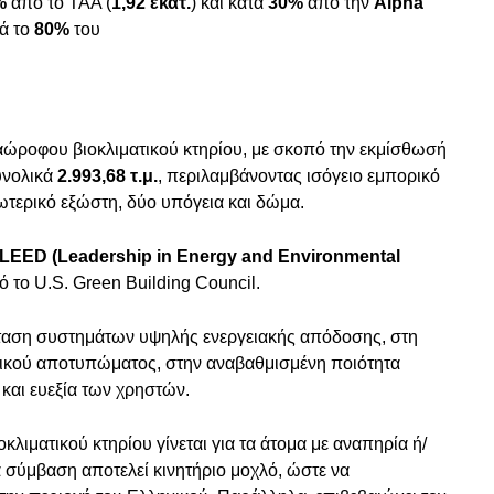
%
από το ΤΑΑ (
1,92 εκατ.
) και κατά
30%
από την
Alpha
κά το
80%
του
αώροφου βιοκλιματικού κτηρίου, με σκοπό την εκμίσθωσή
υνολικά
2.993,68 τ.μ.
, περιλαμβάνοντας ισόγειο εμπορικό
ωτερικό εξώστη, δύο υπόγεια και δώμα.
LEED (Leadership in Energy and Environmental
 το U.S. Green Building Council.
άσταση συστημάτων υψηλής ενεργειακής απόδοσης, στη
ικού αποτυπώματος, στην αναβαθμισμένη ποιότητα
 και ευεξία των χρηστών.
λιματικού κτηρίου γίνεται για τα άτομα με αναπηρία ή/
 σύμβαση αποτελεί κινητήριο μοχλό, ώστε να