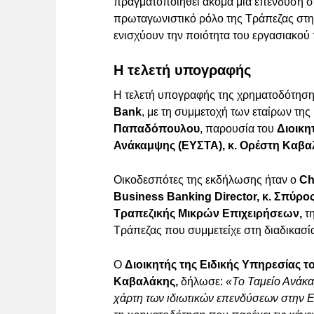
πραγματοποιηθεί ακόμα μία επένδυση στ
πρωταγωνιστικό ρόλο της Τράπεζας στ
ενισχύουν την ποιότητα του εργασιακού
Η τελετή υπογραφής
Η τελετή υπογραφής της χρηματοδότηση
Bank
, με τη συμμετοχή των εταίρων της
Παπαδόπουλου
, παρουσία του
Διοικη
Ανάκαμψης (ΕΥΣΤΑ), κ. Ορέστη Καβ
Οικοδεσπότες της εκδήλωσης ήταν ο
Ch
Business Banking Director, κ. Σπύρο
Τραπεζικής Μικρών Επιχειρήσεων,
τη
Τράπεζας που συμμετείχε στη διαδικασί
Ο
Διοικητής της Ειδικής Υπηρεσίας τ
Καβαλάκης,
δήλωσε:
«Το Ταμείο Ανάκα
χάρτη των ιδιωτικών επενδύσεων στην Ε