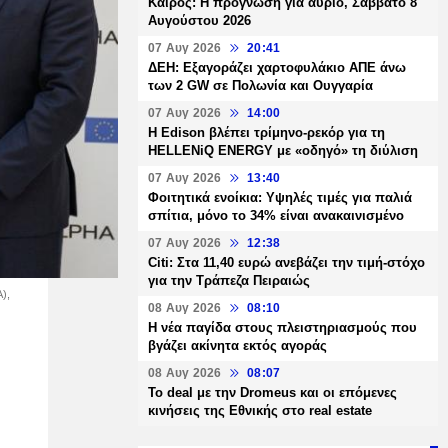
Καιρός: Η πρόγνωση για αύριο, Σάββατο 8
Αυγούστου 2026
07 Αυγ 2026
20:41
ΔΕΗ: Εξαγοράζει χαρτοφυλάκιο ΑΠΕ άνω
των 2 GW σε Πολωνία και Ουγγαρία
07 Αυγ 2026
14:00
Η Edison βλέπει τρίμηνο-ρεκόρ για τη
HELLENiQ ENERGY με «οδηγό» τη διύλιση
07 Αυγ 2026
13:40
Φοιτητικά ενοίκια: Υψηλές τιμές για παλιά
σπίτια, μόνο το 34% είναι ανακαινισμένο
07 Αυγ 2026
12:38
Citi: Στα 11,40 ευρώ ανεβάζει την τιμή-στόχο
για την Τράπεζα Πειραιώς
),
08 Αυγ 2026
08:10
Η νέα παγίδα στους πλειστηριασμούς που
βγάζει ακίνητα εκτός αγοράς
08 Αυγ 2026
08:07
Το deal με την Dromeus και οι επόμενες
κινήσεις της Εθνικής στο real estate