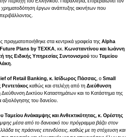
ην περιοχή του Ελληνικού. Παράλληλα, επιβεβαιώνει τον
η χρηματοδότηση έργων ανάπτυξης ακινήτων που
 περιβάλλοντος.
ς πραγματοποιήθηκε στα κεντρικά γραφεία της
Alpha
Future Plans by TEXKA
, κκ.
Κωνσταντίνου και Ιωάννη
τή της Ειδικής Υπηρεσίας Συντονισμού
του
Ταμείου
αλάκη
.
ief of Retail Banking, κ. Ισίδωρος Πάσσας
, ο
Small
ς Ρεντετάκος
καθώς και στελέχη από τη
Διεύθυνση
 Διεύθυνση Δικτύου Καταστημάτων και το Κατάστημα της
α αξιολόγησης του δανείου.
ου Ταμείου Ανάκαμψης και Ανθεκτικότητας, κ. Ορέστης
μψης μέσα από το δανειακό του πρόγραμμα βάζει στον
λλάδα τις πράσινες επενδύσεις, καθώς με τη στόχευση και