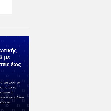
ωτικής
3 με
σεις έως
α τρέξουν τα
ηση από το
ιστωτική
ιακό περιβάλλον
κόρ τα