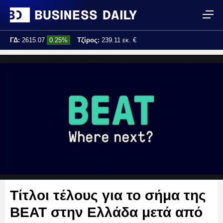
ΓΔ:
2615.07
0.25%
Τζίρος:
239.11 εκ. €
Τελ. ενημέρωση:
17:25:01
Τίτλοι τέλους για το σήμα της
BEAT στην Ελλάδα μετά από