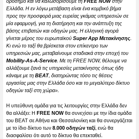
ορόσημο και να καλωσορίσουμε τη
FREE NOW
στην
Ελλάδα. Η εν λόγω μετάβαση είναι ένα κομβικό βήμα
προς την προσφορά μιας ευρείας γκάμας υπηρεσιών σε
μία εφαρμογή, για τη διατήρηση και την ανάπτυξη της
βάσης επιβατών και οδηγών μας. Η ελληνική αγορά
γίνεται μέρος του ευρωπαϊκού
Super App Μετακίνησης
.
Κι ενώ το ταξί θα βρίσκεται στον επίκεντρο των
υπηρεσιών μας, μεταβαίνουμε σταδιακά στην εποχή του
Mobility-As-A-Service
. Με τη FREE NOW, θέλουμε να
αλλάξουμε ξανά τις υπηρεσίες μετακίνησης όπως ήδη
κάναμε με τη
BEAT
, διατηρώντας τόσο τις θέσεις
εργασίας μας στην Ελλάδα όσο και το μεγαλύτερο δίκτυο
οδηγών ταξί στη χώρα».
Η υπεύθυνη ομάδα για τις λειτουργίες στην Ελλάδα δεν
θα αλλάξει: Η
FREE NOW
θα συνεχίσει με την ίδια ομάδα
του BEAT σε Αθήνα και Θεσσαλονίκη και θα συνεργάζεται
με το ίδιο δίκτυο των
8.000 οδηγών ταξί
, ενώ θα
διασφαλίσει ότι αυτό το δίκτυο θα επεκταθεί.