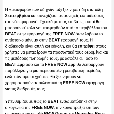
Η «μεταφορά» των οδηγών ταξί ξεκίνησε ήδη στα
τέλη
Σεπτεμβρίου
και συνεχίζεται με συνεχείς εκπαιδεύσεις
στη νέα εφαρμογή. Σχετικά με τους επιβάτες, αυτοί θα
μπορούν εύκολα να μεταφερθούν από το περιβάλλον του
BEAT
στην εφαρμογή της
FREE NOW
όταν λάβουν το
αντίστοιχο μήνυμα στην
BEAT
εφαρμογή τους. Η
διαδικασία είναι απλή και εύκολη, και θα επιτρέψει στους
χρήστες να μεταφέρουν τα προσωπικά τους δεδομένα και
τις μεθόδους πληρωμής τους, με ασφάλεια. Τόσο το
BEAT app
όσο και το
FREE NOW app
θα λειτουργούν
παράλληλα για μια περιορισμένη μεταβατική περίοδο,
ενώ σύντομα οι χρήστες θα ξεκινήσουν να
χρησιμοποιούν αποκλειστικά τη
FREE NOW
εφαρμογή
για τις διαδρομές τους.
Υπενθυμίζουμε πως το
BEAT
ενσωματώθηκε στην
οικογένεια της
FREE NOW
, την κοινοπραξία επί των
μετακινήσεων μεταξύ
BMW Group
και
Mercedes-Benz