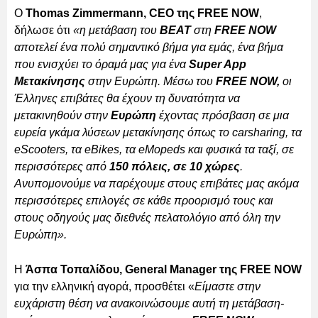
Ο
Thomas Zimmermann, CEO της FREE NOW
,
δήλωσε ότι
«η μετάβαση του
BEAT
στη
FREE NOW
αποτελεί ένα πολύ σημαντικό βήμα για εμάς, ένα βήμα
που ενισχύει το όραμά μας για ένα
Super App
Μετακίνησης
στην Ευρώπη. Μέσω του
FREE NOW,
οι
Έλληνες επιβάτες θα έχουν τη δυνατότητα να
μετακινηθούν στην
Ευρώπη
έχοντας πρόσβαση σε μια
ευρεία γκάμα λύσεων μετακίνησης όπως το carsharing, τα
eScooters, τα eBikes, τα eMopeds και φυσικά τα ταξί, σε
περισσότερες από
150 πόλεις, σε 10 χώρες
.
Ανυπομονούμε να παρέχουμε στους επιβάτες μας ακόμα
περισσότερες επιλογές σε κάθε προορισμό τους και
στους οδηγούς μας διεθνές πελατολόγιο από όλη την
Ευρώπη».
Η
Άσπα Τοπαλίδου, General Manager της FREE NOW
για την ελληνική αγορά, προσθέτει «
Είμαστε στην
ευχάριστη θέση να ανακοινώσουμε αυτή τη μετάβαση-