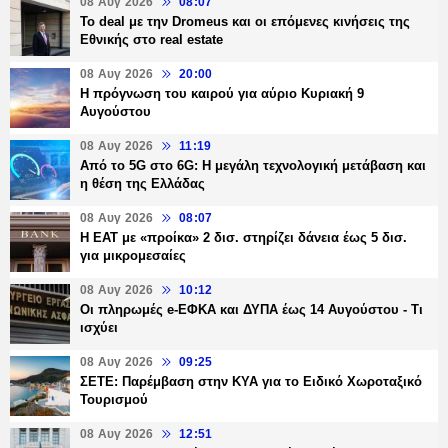
08 Αυγ 2026
08:07
Το deal με την Dromeus και οι επόμενες κινήσεις της
Εθνικής στο real estate
08 Αυγ 2026
20:00
Η πρόγνωση του καιρού για αύριο Κυριακή 9
Αυγούστου
08 Αυγ 2026
11:19
Από το 5G στο 6G: Η μεγάλη τεχνολογική μετάβαση και
η θέση της Ελλάδας
08 Αυγ 2026
08:07
Η ΕΑΤ με «προίκα» 2 δισ. στηρίζει δάνεια έως 5 δισ.
για μικρομεσαίες
08 Αυγ 2026
10:12
Οι πληρωμές e-ΕΦΚΑ και ΔΥΠΑ έως 14 Αυγούστου - Τι
ισχύει
08 Αυγ 2026
09:25
ΣΕΤΕ: Παρέμβαση στην ΚΥΑ για το Ειδικό Χωροταξικό
Τουρισμού
08 Αυγ 2026
12:51