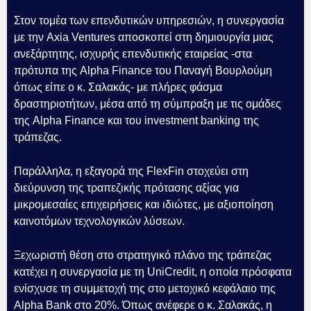
Στον τομέα των επενδυτικών υπηρεσιών, η συνεργασία
με την Axia Ventures αποσκοπεί στη δημιουργία μιας
ανεξάρτητης, ισχυρής επενδυτικής εταιρείας -στα
πρότυπα της Alpha Finance του Παναγή Βουρλούμη
όπως είπε ο κ. Σαλακάς- με πλήρες φάσμα
δραστηριοτήτων, μέσα από τη σύμπραξη με τις ομάδες
της Alpha Finance και του investment banking της
τράπεζας.
Παράλληλα, η εξαγορά της FlexFin στοχεύει στη
διεύρυνση της τραπεζικής πρότασης αξίας για
μικρομεσαίες επιχειρήσεις και ιδιώτες, με αξιοποίηση
καινοτόμων τεχνολογικών λύσεων.
Ξεχωριστή θέση στο στρατηγικό πλάνο της τράπεζας
κατέχει η συνεργασία με τη UniCredit, η οποία πρόσφατα
ενίσχυσε τη συμμετοχή της στο μετοχικό κεφάλαιο της
Alpha Bank στο 20%. Όπως ανέφερε ο κ. Σαλακάς, η