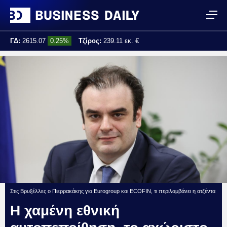
ΓΔ:
2615.07
0.25%
Τζίρος:
239.11 εκ. €
Τελ. ενημέρωση:
17:25:01
Στις Βρυξέλλες ο Πιερρακάκης για Eurogroup και ECOFIN, τι περιλαμβάνει η ατζέντα
Η χαμένη εθνική