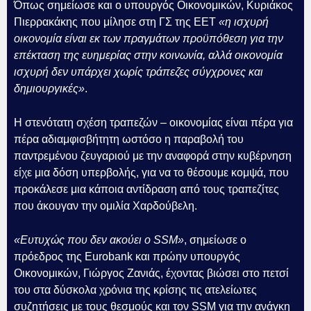
Όπως σημείωσε και ο υπουργός Οικονομικών, Κυριάκος
Πιερρακάκης που μίλησε στη ΓΣ της ΕΕΤ
«η ισχυρή
οικονομία είναι εκ των πραγμάτων προϋπόθεση για την
επέκταση της ευημερίας στην κοινωνία, αλλά οικονομία
ισχυρή δεν υπάρχει χωρίς τράπεζες σύγχρονες και
δημιουργικές»
.
Η στενότατη σχέση τραπεζών – οικονομίας είναι πέρα για
πέρα αδιαμφισβήτητη ωστόσο η παραβολή του
παντρεμένου ζευγαριού με την αναφορά στην κυβέρνηση
είχε μια δόση υπερβολής, για να το θέσουμε κομψά, που
προκάλεσε μια κάποια αντίδραση από τους τραπεζίτες
που άκουγαν την ομιλία Χαρδούβελη.
«Ευτυχώς που δεν ακούει ο SSM»
, σημείωσε ο
πρόεδρος της Eurobank και πρώην υπουργός
Οικονομικών, Γιώργος Ζανιάς, έχοντας βιώσει στο πετσί
του στα δύσκολα χρόνια της κρίσης τις ατελείωτες
συζητήσεις με τους θεσμούς και τον SSM για την ανάγκη