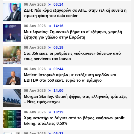
06 Αυγ 2026
06:14
ΔΕΗ: Νέο κύμα εξαγορών σε ΑΠΕ, στην τελική ευθεία η
πρώτη φάση του data center
06 Αυγ 2026
14:16
Μυτιληναίος: Σημαντικό βήμα το α' εξάμηνο, χαμηλή
ζήτηση για γάλλιο στην Ευρώπη
06 Αυγ 2026
06:19
Στα 356 εκατ. οι ρυθμίσεις «κόκκινων» δάνειων από
τους servicers τον Ιούνιο
06 Αυγ 2026
09:44
Metlen: Ιστορικά υψηλά με εκτόξευση κερδών και
EBITDA στα 550 εκατ. ευρώ το α' εξάμηνο
06 Αυγ 2026
14:00
Morgan Stanley: Θετική ψήφος στις ελληνικές τράπεζες
– Νέες τιμές-στόχοι
06 Αυγ 2026
18:19
Χρηματιστήριο: Λύγισε από το βάρος κινήσεων profit
taking, απώλειες 0,59%
06 Αυγ 2026
06:22