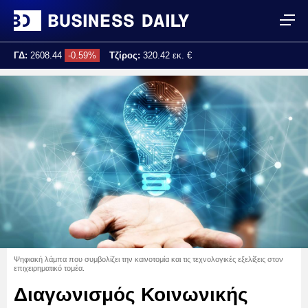
ΓΔ:
2608.44
-0.59%
Τζίρος:
320.42 εκ. €
Τελ. ενημέρωση:
17:25:02
Ψηφιακή λάμπα που συμβολίζει την καινοτομία και τις τεχνολογικές εξελίξεις στον
επιχειρηματικό τομέα.
Διαγωνισμός Κοινωνικής