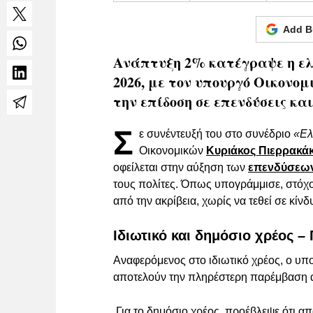
Add B
Ανάπτυξη 2% κατέγραψε η ελλ
2026, με τον υπουργό Οικονο
την επίδοση σε επενδύσεις κα
Σ
ε συνέντευξή του στο συνέδριο
«Ελ
Οικονομικών
Κυριάκος Πιερρακά
οφείλεται στην αύξηση των
επενδύσεω
τους πολίτες. Όπως υπογράμμισε, στόχο
από την ακρίβεια, χωρίς να τεθεί σε κίνδ
Ιδιωτικό και δημόσιο χρέος – 
Αναφερόμενος στο ιδιωτικό χρέος, ο υπ
αποτελούν την πληρέστερη παρέμβαση α
Για το δημόσιο χρέος, προέβλεψε ότι απ