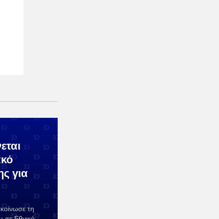
εται
ακό
ης για
κοίνωσε τη
υ σε Εθνικό