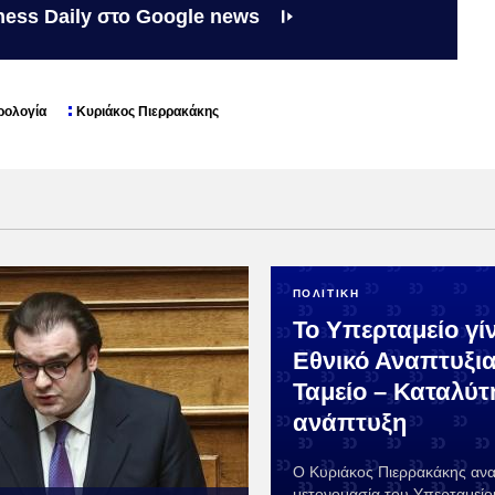
ness Daily στο Google news
ρολογία
Κυριάκος Πιερρακάκης
ΠΟΛΙΤΙΚΗ
Το Υπερταμείο γίν
Εθνικό Αναπτυξι
Ταμείο – Καταλύτ
ανάπτυξη
Ο Κυριάκος Πιερρακάκης ανα
μετονομασία του Υπερταμείο