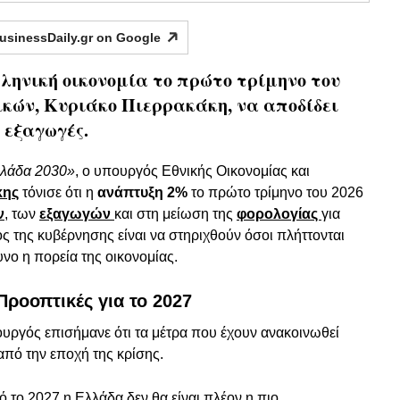
usinessDaily.gr on
Google
ηνική οικονομία το πρώτο τρίμηνο του
μικών, Κυριάκο Πιερρακάκη, να αποδίδει
ι εξαγωγές.
λάδα 2030»
, ο υπουργός Εθνικής Οικονομίας και
κης
τόνισε ότι η
ανάπτυξη 2%
το πρώτο τρίμηνο του 2026
ν
, των
εξαγωγών
και στη μείωση της
φορολογίας
για
ς της κυβέρνησης είναι να στηριχθούν όσοι πλήττονται
υνο η πορεία της οικονομίας.
Προοπτικές για το 2027
ουργός επισήμανε ότι τα μέτρα που έχουν ανακοινωθεί
πό την εποχή της κρίσης.
ό το 2027 η Ελλάδα δεν θα είναι πλέον η πιο