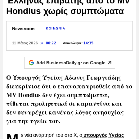
Έλληνας επιβάτης από το MV
Hondius χωρίς συμπτώματα
Newsroom
ΚΟΙΝΩΝΙΑ
11 Μάιος 2026
00:22
14:35
Ανανεώθηκε:
Add BusinessDaily.gr on
Google
Ο Υπουργός Υγείας Άδωνις Γεωργιάδης
διευκρίνισε ότι ο επαναπατρισθείς από το
MV Hondius δεν έχει συμπτώματα,
τίθεται προληπτικά σε καραντίνα και
δεν συντρέχει κανένας λόγος ανησυχίας
για την υγεία του.
ε νέα ανάρτησή του στο Χ, ο
υπουργός Υγείας