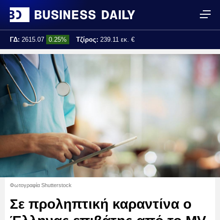
ΓΔ:
2615.07
0.25%
Τζίρος:
239.11 εκ. €
Τελ. ενημέρωση:
17:25:01
Φωτογραφία Shutterstock
Σε προληπτική καραντίνα ο