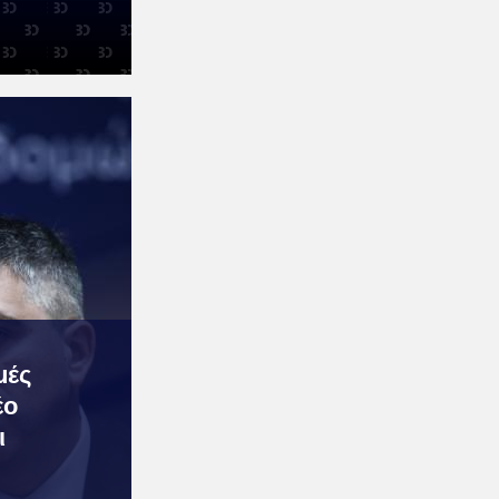
μές
έο
ι