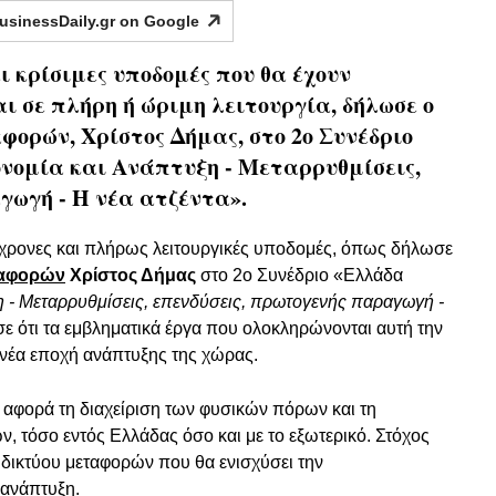
usinessDaily.gr on
Google
ι κρίσιμες υποδομές που θα έχουν
ι σε πλήρη ή ώριμη λειτουργία, δήλωσε ο
ορών, Χρίστος Δήμας, στο 2ο Συνέδριο
ονομία και Ανάπτυξη - Μεταρρυθμίσεις,
γωγή - Η νέα ατζέντα».
γχρονες και πλήρως λειτουργικές υποδομές, όπως δήλωσε
ταφορών
Χρίστος Δήμας
στο 2ο Συνέδριο «Ελλάδα
η - Μεταρρυθμίσεις, επενδύσεις, πρωτογενής παραγωγή -
ε ότι τα εμβληματικά έργα που ολοκληρώνονται αυτή την
 νέα εποχή ανάπτυξης της χώρας.
 αφορά τη διαχείριση των φυσικών πόρων και τη
 τόσο εντός Ελλάδας όσο και με το εξωτερικό. Στόχος
 δικτύου μεταφορών που θα ενισχύσει την
 ανάπτυξη.