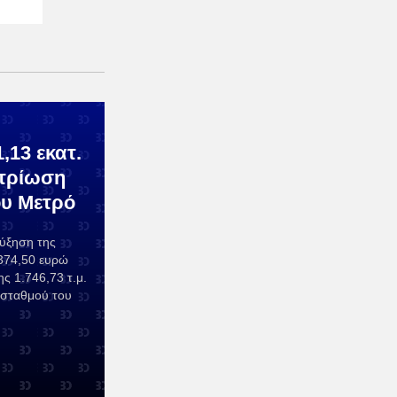
,13 εκατ.
οτρίωση
ου Μετρό
αύξηση της
374,50 ευρώ
ς 1.746,73 τ.μ.
 σταθμού του