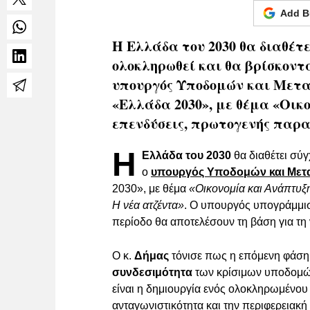
Add B
Η Ελλάδα του 2030 θα διαθέτε
ολοκληρωθεί και θα βρίσκοντα
υπουργός Υποδομών και Μεταφ
«Ελλάδα 2030», με θέμα «Οικ
επενδύσεις, πρωτογενής παρα
Η
Ελλάδα του 2030
θα διαθέτει σύ
ο
υπουργός Υποδομών και Με
2030», με θέμα
«Οικονομία και Ανάπτυξ
Η νέα ατζέντα»
. Ο υπουργός υπογράμμισ
περίοδο θα αποτελέσουν τη βάση για τη
Ο κ.
Δήμας
τόνισε πως η επόμενη φάση
συνδεσιμότητα
των κρίσιμων υποδομών,
είναι η δημιουργία ενός ολοκληρωμένου
ανταγωνιστικότητα και την περιφερειακή