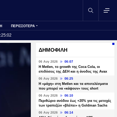
Η
ΠΕΡΙΣΣΟΤΕΡΑ
:25:02
ΔΗΜΟΦΙΛΗ
06 Αυγ 2026
06:07
H Metlen, το growth της Coca Cola, οι
επιδόσεις της ΔΕΗ και η άνοδος της Avax
06 Αυγ 2026
06:25
H «μάχη» στη Metlen και τα αποτελέσματα
που μπορεί να «κάψουν» τους short
06 Αυγ 2026
06:10
Περιθώριο ανόδου έως +20% για τις μετοχές
των τραπεζών «βλέπει» η Goldman Sachs
06 Αυγ 2026
06:14