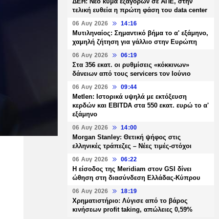
ΔΕΗ: Νέο κύμα εξαγορών σε ΑΠΕ, στην
τελική ευθεία η πρώτη φάση του data center
06 Αυγ 2026
14:16
Μυτιληναίος: Σημαντικό βήμα το α' εξάμηνο,
χαμηλή ζήτηση για γάλλιο στην Ευρώπη
06 Αυγ 2026
06:19
Στα 356 εκατ. οι ρυθμίσεις «κόκκινων»
δάνειων από τους servicers τον Ιούνιο
06 Αυγ 2026
09:44
Metlen: Ιστορικά υψηλά με εκτόξευση
κερδών και EBITDA στα 550 εκατ. ευρώ το α'
εξάμηνο
06 Αυγ 2026
14:00
Morgan Stanley: Θετική ψήφος στις
ελληνικές τράπεζες – Νέες τιμές-στόχοι
06 Αυγ 2026
06:22
Η είσοδος της Meridiam στον GSI δίνει
ώθηση στη διασύνδεση Ελλάδας-Κύπρου
06 Αυγ 2026
18:19
Χρηματιστήριο: Λύγισε από το βάρος
κινήσεων profit taking, απώλειες 0,59%