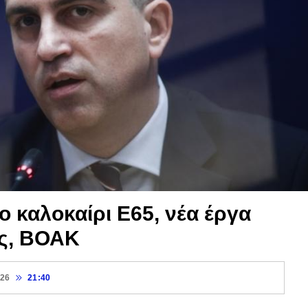
ο καλοκαίρι Ε65, νέα έργα
ς, ΒΟΑΚ
026
21:40