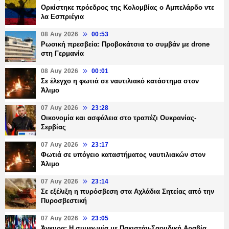
Ορκίστηκε πρόεδρος της Κολομβίας ο Αμπελάρδο ντε
λα Εσπριέγια
08 Αυγ 2026
00:53
Ρωσική πρεσβεία: Προβοκάτσια το συμβάν με drone
στη Γερμανία
08 Αυγ 2026
00:01
Σε έλεγχο η φωτιά σε ναυτιλιακό κατάστημα στον
Άλιμο
07 Αυγ 2026
23:28
Οικονομία και ασφάλεια στο τραπέζι Ουκρανίας-
Σερβίας
07 Αυγ 2026
23:17
Φωτιά σε υπόγειο καταστήματος ναυτιλιακών στον
Άλιμο
07 Αυγ 2026
23:14
Σε εξέλιξη η πυρόσβεση στα Αχλάδια Σητείας από την
Πυροσβεστική
07 Αυγ 2026
23:05
Άγκυρα: Η συμφωνία με Πακιστάν-Σαουδική Αραβία