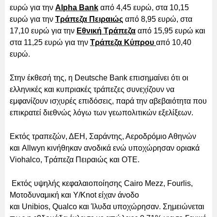
ευρώ για την
Alpha Bank
από 4,45 ευρώ, στα 10,15
ευρώ για την
Τράπεζα Πειραιώς
από 8,95 ευρώ, στα
17,10 ευρώ για την
Εθνική Τράπεζα
από 15,95 ευρώ και
στα 11,25 ευρώ για την
Τράπεζα Κύπρου
από 10,40
ευρώ.
Στην έκθεσή της, η Deutsche Bank επισημαίνει ότι οι
ελληνικές και κυπριακές τράπεζες συνεχίζουν να
εμφανίζουν ισχυρές επιδόσεις, παρά την αβεβαιότητα που
επικρατεί διεθνώς λόγω των γεωπολιτικών εξελίξεων.
Εκτός τραπεζών, ΔΕΗ, Σαράντης, Αεροδρόμιο Αθηνών
και Allwyn κινήθηκαν ανοδικά ενώ υποχώρησαν οριακά
Viohalco, Τράπεζα Πειραιώς και ΟΤΕ.
Εκτός υψηλής κεφαλαιοποίησης Cairo Mezz, Fourlis,
Μοτοδυναμική και Y/Knot είχαν άνοδο
και Unibios, Qualco και Ίλυδα υποχώρησαν. Σημειώνεται