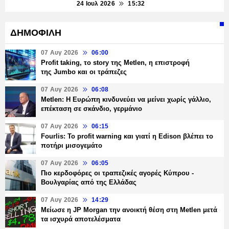
24 Ιουλ 2026
15:32
ΔΗΜΟΦΙΛΗ
07 Αυγ 2026
06:00
Profit taking, το story της Metlen, η επιστροφή
της Jumbo και οι τράπεζες
07 Αυγ 2026
06:08
Metlen: Η Ευρώπη κινδυνεύει να μείνει χωρίς γάλλιο,
επέκταση σε σκάνδιο, γερμάνιο
07 Αυγ 2026
06:15
Fourlis: Το profit warning και γιατί η Edison βλέπει το
ποτήρι μισογεμάτο
07 Αυγ 2026
06:05
Πιο κερδοφόρες οι τραπεζικές αγορές Κύπρου -
Βουλγαρίας από της Ελλάδας
07 Αυγ 2026
14:29
Μείωσε η JP Morgan την ανοικτή θέση στη Metlen μετά
τα ισχυρά αποτελέσματα