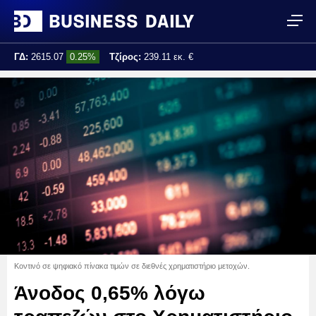
ΓΔ:
2615.07
0.25%
Τζίρος:
239.11 εκ. €
Τελ. ενημέρωση:
17:25:01
Κοντινό σε ψηφιακό πίνακα τιμών σε διεθνές χρηματιστήριο μετοχών.
Άνοδος 0,65% λόγω