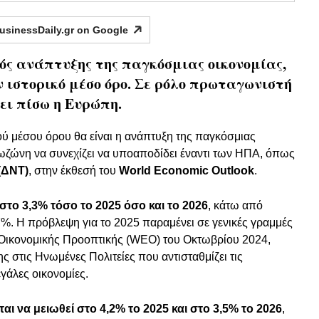
usinessDaily.gr on
Google
ός ανάπτυξης της παγκόσμιας οικονομίας,
ιστορικό μέσο όρο. Σε ρόλο πρωταγωνιστή
ει πίσω η Ευρώπη.
κού μέσου όρου θα είναι η ανάπτυξη της παγκόσμιας
υρωζώνη να συνεχίζει να υποαποδίδει έναντι των ΗΠΑ, όπως
(ΔΝΤ)
, στην έκθεσή του
World Economic Outlook
.
το 3,3% τόσο το 2025 όσο και το 2026
, κάτω από
7%. Η πρόβλεψη για το 2025 παραμένει σε γενικές γραμμές
 Οικονομικής Προοπτικής (WEO) του Οκτωβρίου 2024,
 στις Ηνωμένες Πολιτείες που αντισταθμίζει τις
γάλες οικονομίες.
 να μειωθεί στο 4,2% το 2025 και στο 3,5% το 2026
,