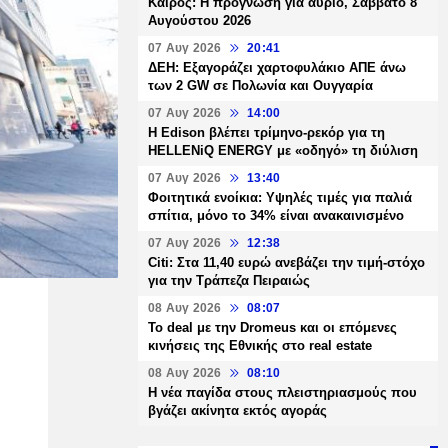
Καιρός: Η πρόγνωση για αύριο, Σάββατο 8
Αυγούστου 2026
07 Αυγ 2026
20:41
ΔΕΗ: Εξαγοράζει χαρτοφυλάκιο ΑΠΕ άνω
των 2 GW σε Πολωνία και Ουγγαρία
07 Αυγ 2026
14:00
Η Edison βλέπει τρίμηνο-ρεκόρ για τη
HELLENiQ ENERGY με «οδηγό» τη διύλιση
07 Αυγ 2026
13:40
Φοιτητικά ενοίκια: Υψηλές τιμές για παλιά
σπίτια, μόνο το 34% είναι ανακαινισμένο
07 Αυγ 2026
12:38
Citi: Στα 11,40 ευρώ ανεβάζει την τιμή-στόχο
για την Τράπεζα Πειραιώς
08 Αυγ 2026
08:07
Το deal με την Dromeus και οι επόμενες
κινήσεις της Εθνικής στο real estate
08 Αυγ 2026
08:10
Η νέα παγίδα στους πλειστηριασμούς που
βγάζει ακίνητα εκτός αγοράς