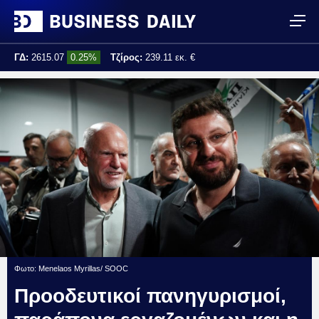
ΓΔ:
2615.07
0.25%
Τζίρος:
239.11 εκ. €
Τελ. ενημέρωση:
17:25:01
Φωτο: Menelaos Myrillas/ SOOC
Προοδευτικοί πανηγυρισμοί,