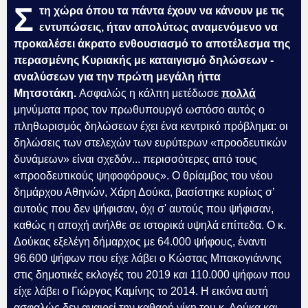
Σ
τη χώρα όπου τα πάντα έχουν να κάνουν με τις
εντυπώσεις, ήταν απολύτως αναμενόμενο να
προκαλέσει άκρατο ενθουσιασμό το αποτέλεσμα της
περασμένης Κυριακής με καταιγισμό δηλώσεων -
αναλύσεων για την πρώτη μεγάλη ήττα
Μητσοτάκη.
Ασφαλώς η κάλπη μετέδωσε
πολλά
μηνύματα προς τον πρωθυπουργό ωστόσο αυτός ο
πληθωρισμός δηλώσεων έχει ένα κεντρικό πρόβλημα: οι
δηλώσεις των στελεχών των ευρύτερων «προοδευτικών
δυνάμεων» είναι σχεδόν... περισσότερες από τους
«προοδευτικούς ψηφοφόρους». Ο θρίαμβος του νέου
δημάρχου Αθηνών, Χάρη Δούκα, βασίστηκε κυρίως σ’
αυτούς που δεν ψήφισαν, όχι σ' αυτούς που ψήφισαν,
καθώς η αποχή ανήλθε σε ιστορικά υψηλά επίπεδα. Ο κ.
Δούκας εξελέγη δήμαρχος με 64.000 ψήφους, έναντι
96.600 ψήφων που είχε λάβει ο Κώστας Μπακογιάννης
στις δημοτικές εκλογές του 2019 και 110.000 ψήφων που
είχε λάβει ο Γιώργος Καμίνης το 2014. Η εικόνα αυτή
ασφαλώς δεν αναιρεί την καθαρή νίκη του κ. Δούκα και