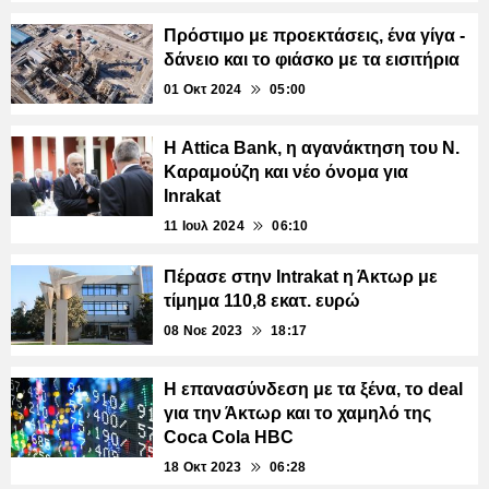
Πρόστιμο με προεκτάσεις, ένα γίγα -
δάνειο και το φιάσκο με τα εισιτήρια
01 Οκτ 2024
05:00
Η Attica Bank, η αγανάκτηση του Ν.
Καραμούζη και νέο όνομα για
Inrakat
11 Ιουλ 2024
06:10
Πέρασε στην Intrakat η Άκτωρ με
τίμημα 110,8 εκατ. ευρώ
08 Νοε 2023
18:17
Η επανασύνδεση με τα ξένα, το deal
για την Άκτωρ και το χαμηλό της
Coca Cola HBC
18 Οκτ 2023
06:28