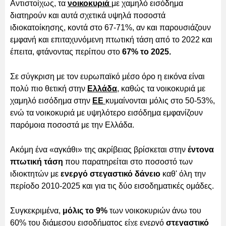
Αντιστοίχως, τα
νοικοκυριά
με χαμηλό εισόδημα
διατηρούν και αυτά σχετικά υψηλά ποσοστά
ιδιοκατοίκησης, κοντά στο 67-71%, αν και παρουσιάζουν
εμφανή και επιταχυνόμενη πτωτική τάση από το 2022 και
έπειτα, φτάνοντας περίπου στο
67% το 2025.
Σε σύγκριση με τον ευρωπαϊκό μέσο όρο η εικόνα είναι
πολύ πιο θετική στην
Ελλάδα
, καθώς τα νοικοκυριά με
χαμηλό εισόδημα στην
ΕΕ
κυμαίνονται μόλις στο 50-53%,
ενώ τα νοικοκυριά με υψηλότερο εισόδημα εμφανίζουν
παρόμοια ποσοστά με την Ελλάδα.
Ακόμη ένα «αγκάθι» της ακρίβειας βρίσκεται στην
έντονα
πτωτική τάση
που παρατηρείται στο ποσοστό των
ιδιοκτητών με
ενεργό στεγαστικό δάνειο
καθ' όλη την
περίοδο 2010-2025 και για τις δύο εισοδηματικές ομάδες.
Συγκεκριμένα,
μόλις το 9%
των νοικοκυριών άνω του
60% του διάμεσου εισοδήματος είχε ενεργό
στεγαστικό