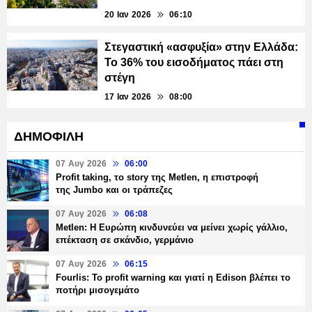
20 Ιαν 2026
06:10
Στεγαστική «ασφυξία» στην Ελλάδα:
Το 36% του εισοδήματος πάει στη
στέγη
17 Ιαν 2026
08:00
ΔΗΜΟΦΙΛΗ
07 Αυγ 2026
06:00
Profit taking, το story της Metlen, η επιστροφή
της Jumbo και οι τράπεζες
07 Αυγ 2026
06:08
Metlen: Η Ευρώπη κινδυνεύει να μείνει χωρίς γάλλιο,
επέκταση σε σκάνδιο, γερμάνιο
07 Αυγ 2026
06:15
Fourlis: Το profit warning και γιατί η Edison βλέπει το
ποτήρι μισογεμάτο