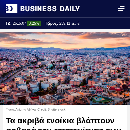
ΓΔ:
2615.07
0.25%
Τζίρος:
239.11 εκ. €
Τελ. ενημέρωση:
17:25:01
Φωτο: Ακίνητα Αθήνα. Credit: Shutterstock
Τα ακριβά ενοίκια βλάπτουν