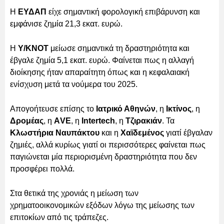
Η
ΕΥΔΑΠ
είχε σημαντική φορολογική επιβάρυνση και
εμφάνισε ζημία 21,3 εκατ. ευρώ.
Η
Y/KNOT
μείωσε σημαντικά τη δραστηριότητα και
έβγαλε ζημία 5,1 εκατ. ευρώ. Φαίνεται πως η αλλαγή
διοίκησης ήταν απαραίτητη όπως και η κεφαλαιακή
ενίσχυση μετά τα νούμερα του 2025.
Απογοήτευσε επίσης το
Ιατρικό Αθηνών
, η
Ικτίνος
, η
Δρομέας
, η
ΑVΕ
, η
Intertech
, η
Τζιρακιάν
. Τα
Κλωστήρια Ναυπάκτου
και η
Χαϊδεμένος
γιατί έβγαλαν
ζημιές, αλλά κυρίως γιατί οι περισσότερες φαίνεται πως
παγιώνεται μία περιορισμένη δραστηριότητα που δεν
προσφέρει πολλά.
Στα θετικά της χρονιάς η μείωση των
χρηματοοικονομικών εξόδων λόγω της μείωσης των
επιτοκίων από τις τράπεζες.