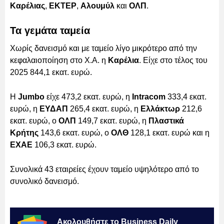
Καρέλιας
,
ΕΚΤΕΡ
,
Αλουμύλ
και
ΟΛΠ
.
Τα γεμάτα ταμεία
Χωρίς δανεισμό και με ταμείο λίγο μικρότερο από την
κεφαλαιοποίηση στο Χ.Α. η
Καρέλια
. Είχε στο τέλος του
2025 844,1 εκατ. ευρώ.
Η
Jumbo
είχε 473,2 εκατ. ευρώ, η
Intracom
333,4 εκατ.
ευρώ, η
ΕΥΔΑΠ
265,4 εκατ. ευρώ, η
Ελλάκτωρ
212,6
εκατ. ευρώ, ο
ΟΛΠ
149,7 εκατ. ευρώ, η
Πλαστικά
Κρήτης
143,6 εκατ. ευρώ, ο
ΟΛΘ
128,1 εκατ. ευρώ και η
ΕΧΑΕ
106,3 εκατ. ευρώ.
Συνολικά 43 εταιρείες έχουν ταμείο υψηλότερο από το
συνολικό δανεισμό.
Ακολουθήστε το Business Daily