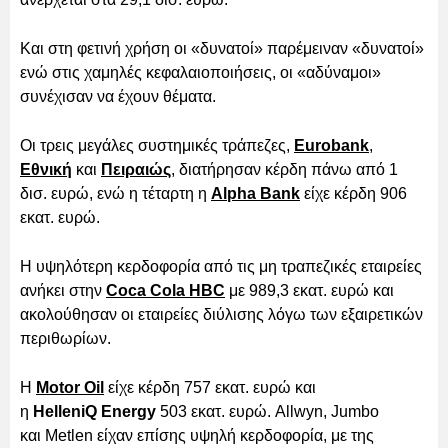
Και στη φετινή χρήση οι «δυνατοί» παρέμειναν «δυνατοί»
ενώ στις χαμηλές κεφαλαιοποιήσεις, οι «αδύναμοι»
συνέχισαν να έχουν θέματα.
Οι τρεις μεγάλες συστημικές τράπεζες,
Eurobank
,
Εθνική
και
Πειραιώς
, διατήρησαν κέρδη πάνω από 1
δισ. ευρώ, ενώ η τέταρτη η
Alpha Bank
είχε κέρδη 906
εκατ. ευρώ.
Η υψηλότερη κερδοφορία από τις μη τραπεζικές εταιρείες
ανήκει στην
Coca Cola HBC
με 989,3 εκατ. ευρώ και
ακολούθησαν οι εταιρείες διύλισης λόγω των εξαιρετικών
περιθωρίων.
Η
Motor Oil
είχε κέρδη 757 εκατ. ευρώ και
η
HelleniQ Energy
503 εκατ. ευρώ. Allwyn, Jumbo
και Metlen είχαν επίσης υψηλή κερδοφορία, με της