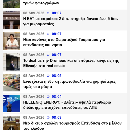
τριών φωτογράφων
08 Αυγ 2026
08:07
Η ΕΑΤ με «προίκα» 2 δισ. στηρίζει δάνεια έως 5 δισ.
για μικρομεσαίες
08 Αυγ 2026
08:07
Νέοι κανόνες στο Χωροταξικό Τουρισμού για
επενδύσεις και νησιά
08 Αυγ 2026
08:07
Το deal με την Dromeus και οι επόμενες κινήσεις της
Εθνικής στο real estate
08 Αυγ 2026
08:05
Ενισχύεται η εθνική πρωτοβουλία για χαμηλότερες
τιμές στα ράφια
08 Αυγ 2026
08:04
HELLENiQ ENERGY: «Βλέπει» υψηλά περιθώρια
διύλισης, επιταχύνει επενδύσεις σε ΑΠΕ
08 Αυγ 2026
08:03
Νέο δίκτυο σχολών τουρισμού: Επένδυση στο μέλλον
του κλάδου