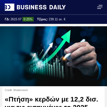
ΓΔ:
2615.07
0.25%
Τζίρος:
239.11 εκ. €
Τελ. ενημέρωση:
17:25:01
Credit: Shutterstock
«Πτήση» κερδών με 12,2 δισ.