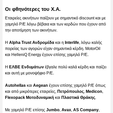
Οι φθηνότερες του Χ.Α.
Εταιρείες ακινήτων παίζουν με σημαντικό discount και με
χαμηλό P/E λόγω βέβαια και των κερδών που έχουν από
την αποτίμηση των ακινήτων.
Η
Alpha Trust Ανδρομέδα
και η
Interlife
, λόγω καλής
πορείας των αγορών είχαν σημαντικά κέρδη. MotorOil
και HelleniQ Energy έχουν επίσης χαμηλό P/E.
Η
ΕΛΒΕ Ενδυμάτων
έβγαλε πολύ καλά κέρδη και παίζει
και αυτή με μονοψήφιο P/E.
Autohellas
και
Aegean
έχουν επίσης χαμηλό P/E όπως
και από μικρότερες εταιρείες,
Πετρόπουλος
,
Medicon
,
Flexopack Μοτοδυναμική
και
Πλαστικά Θράκης
.
Με χαμηλό P/E επίσης
Jumbo
,
Avax
,
AS Company
,