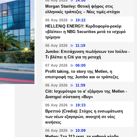
06 Αυγ 2026
14:00
Morgan Stanley: Θετική ψήφος στις
ελληνικές τράπεζες – Νέες τιμές-στόχοι
06 Αυγ 2026
10:22
HELLENiQ ENERGY: Κερδοφορία-ρεκόρ
«βλέπει» η NBG Securities μετά το ισχυρό
τρίμηνο
06 Αυγ 2026
11:19
Jumbo: Επιτάχυνση πωλήσεων τον Ιούλιο -
Τι βλέπει η Citi για τη μετοχή
07 Αυγ 2026
06:00
Profit taking, το story της Metlen, η
επιστροφή της Jumbo και οι τράπεζες
06 Αυγ 2026
11:59
Citi: Ισχυρότερο το α' εξάμηνο της Metlen -
Διατηρεί σύσταση «Buy»
06 Αυγ 2026
19:33
Βρεττού (Credia): Στόχος η ενσωμάτωση
των νέων εξαγορών, ανοιχτή σε νέες
κινήσεις
06 Αυγ 2026
10:09
Metlen: Στα 313 εκατ. τα καθαρά κέρδη,