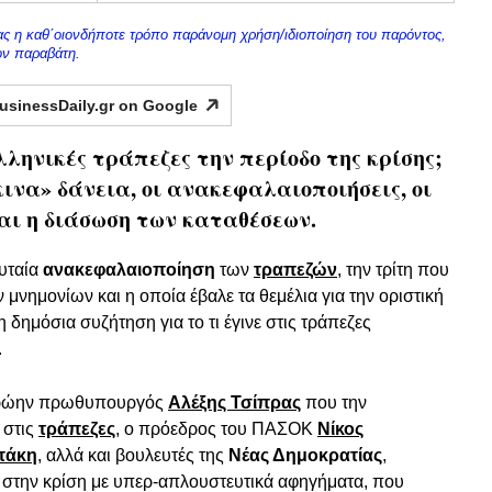
ίας η καθ΄οιονδήποτε τρόπο παράνομη χρήση/ιδιοποίηση του παρόντος,
τον παραβάτη.
usinessDaily.gr on
Google
ληνικές τράπεζες την περίοδο της κρίσης;
κινα» δάνεια, οι ανακεφαλαιοποιήσεις, οι
αι η διάσωση των καταθέσεων.
ευταία
ανακεφαλαιοποίηση
των
τραπεζών
, την τρίτη που
μνημονίων και η οποία έβαλε τα θεμέλια για την οριστική
 δημόσια συζήτηση για το τι έγινε στις τράπεζες
.
 πρώην πρωθυπουργός
Αλέξης Τσίπρας
που την
στις
τράπεζες
, ο πρόεδρος του ΠΑΣΟΚ
Νίκος
τάκη
, αλλά και βουλευτές της
Νέας Δημοκρατίας
,
ινε στην κρίση με υπερ-απλουστευτικά αφηγήματα, που