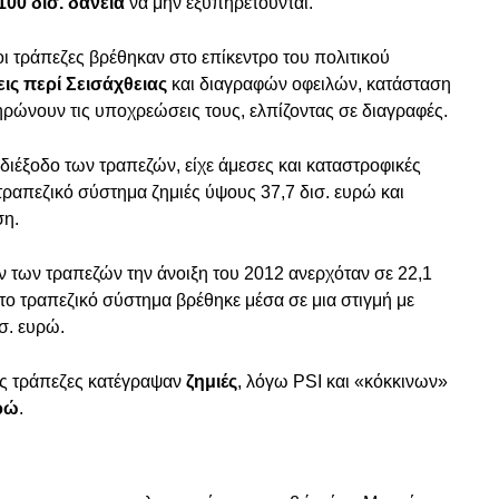
100 δισ. δάνεια
να μην εξυπηρετούνται.
 τράπεζες βρέθηκαν στο επίκεντρο του πολιτικού
ις περί Σεισάχθειας
και διαγραφών οφειλών, κατάσταση
ρώνουν τις υποχρεώσεις τους, ελπίζοντας σε διαγραφές.
 αδιέξοδο των τραπεζών, είχε άμεσες και καταστροφικές
ραπεζικό σύστημα ζημιές ύψους 37,7 δισ. ευρώ και
ση.
 των τραπεζών την άνοιξη του 2012 ανερχόταν σε 22,1
 το τραπεζικό σύστημα βρέθηκε μέσα σε μια στιγμή με
σ. ευρώ.
ές τράπεζες κατέγραψαν
ζημιές
, λόγω PSI και «κόκκινων»
υρώ
.