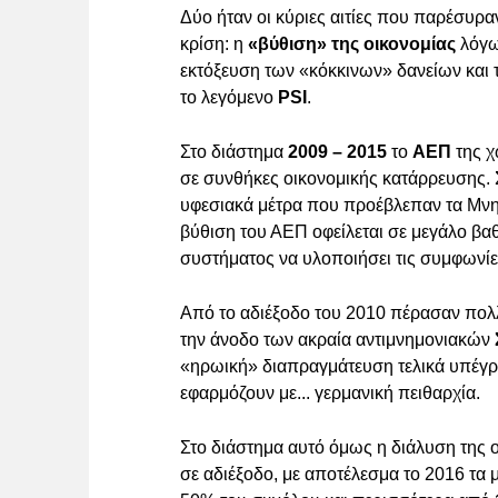
Δύο ήταν οι κύριες αιτίες που παρέσυρα
κρίση: η
«βύθιση» της οικονομίας
λόγω
εκτόξευση των «κόκκινων» δανείων και 
το λεγόμενο
PSI
.
Στο διάστημα
2009 – 2015
το
ΑΕΠ
της 
σε συνθήκες οικονομικής κατάρρευσης.
υφεσιακά μέτρα που προέβλεπαν τα Μνη
βύθιση του ΑΕΠ οφείλεται σε μεγάλο βαθ
συστήματος να υλοποιήσει τις συμφωνίες
Από το αδιέξοδο του 2010 πέρασαν πολλ
την άνοδο των ακραία αντιμνημονιακών
«ηρωική» διαπραγμάτευση τελικά υπέγρ
εφαρμόζουν με... γερμανική πειθαρχία.
Στο διάστημα αυτό όμως η διάλυση της ο
σε αδιέξοδο, με αποτέλεσμα το 2016 τα