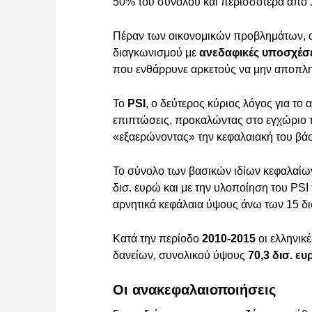
50% του συνόλου και περισσότερα από
Πέραν των οικονομικών προβλημάτων, οι
διαγκωνισμού με
ανεδαφικές υποσχέσε
που ενθάρρυνε αρκετούς να μην αποπλη
Το
PSI
, ο δεύτερος κύριος λόγος για το
επιπτώσεις, προκαλώντας στο εγχώριο τ
«εξαερώνοντας» την κεφαλαιακή του βά
Το σύνολο των βασικών ιδίων κεφαλαίων
δισ. ευρώ και με την υλοποίηση του PSI
αρνητικά κεφάλαια ύψους άνω των 15 δι
Κατά την περίοδο
2010-2015
οι ελληνικ
δανείων, συνολικού ύψους
70,3 δισ. ε
Οι ανακεφαλαιοποιήσεις