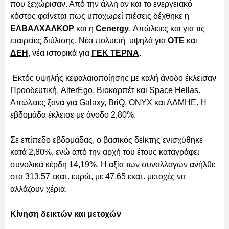
που ξεχώρισαν. Από την άλλη αν και το ενεργειακό
κόστος φαίνεται πως υποχωρεί πιέσεις δέχθηκε η
ΕΛΒΑΛΧΑΛΚΟΡ
και η
Cenergy
. Απώλειες και για τις
εταιρείες διύλισης. Νέα πολυετή υψηλά για
ΟΤΕ
και
ΔΕΗ
, νέα ιστορικά για
ΓΕΚ ΤΕΡΝΑ
.
Εκτός υψηλής κεφαλαιοποίησης με καλή άνοδο έκλεισαν
Προοδευτική, AlterEgo, Βιοκαρπέτ και Space Hellas.
Απώλειες ξανά για Galaxy, BriQ, ONYX και ΑΔΜΗΕ. Η
εβδομάδα έκλεισε με άνοδο 2,80%.
Σε επίπεδο εβδομάδας, ο βασικός δείκτης ενισχύθηκε
κατά 2,80%, ενώ από την αρχή του έτους καταγράφει
συνολικά κέρδη 14,19%. Η αξία των συναλλαγών ανήλθε
στα 313,57 εκατ. ευρώ, με 47,65 εκατ. μετοχές να
αλλάζουν χέρια.
Κίνηση δεικτών και μετοχών