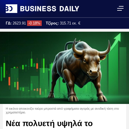
ΓΔ:
2623.91
-0.18%
Τζίρος:
315.71 εκ. €
Τελ. ενημέρωση:
17:25:04
Η εικόνα απεικονίζει ταύρο μπροστά από γραφήματα αγοράς με ανοδική τάση στο
χρηματιστήριο.
Νέα πολυετή υψηλά το