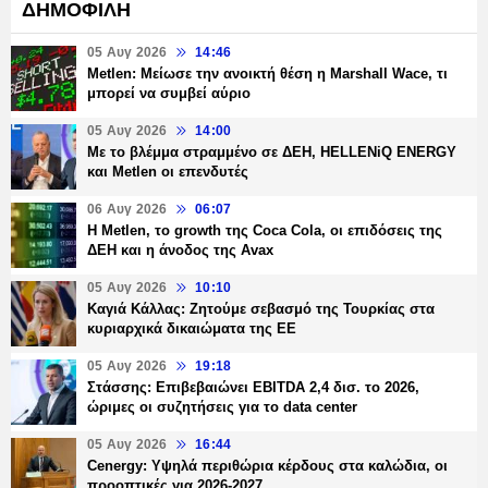
ΔΗΜΟΦΙΛΗ
05 Αυγ 2026
14:46
Metlen: Μείωσε την ανοικτή θέση η Marshall Wace, τι
μπορεί να συμβεί αύριο
05 Αυγ 2026
14:00
Με το βλέμμα στραμμένο σε ΔΕΗ, HELLENiQ ENERGY
και Metlen οι επενδυτές
06 Αυγ 2026
06:07
H Metlen, το growth της Coca Cola, οι επιδόσεις της
ΔΕΗ και η άνοδος της Avax
05 Αυγ 2026
10:10
Καγιά Κάλλας: Ζητούμε σεβασμό της Τουρκίας στα
κυριαρχικά δικαιώματα της ΕΕ
05 Αυγ 2026
19:18
Στάσσης: Επιβεβαιώνει EBITDA 2,4 δισ. το 2026,
ώριμες οι συζητήσεις για το data center
05 Αυγ 2026
16:44
Cenergy: Υψηλά περιθώρια κέρδους στα καλώδια, οι
προοπτικές για 2026-2027