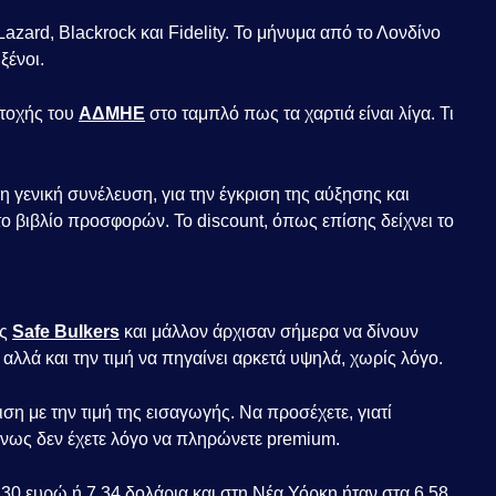
zard, Blackrock και Fidelity. Το μήνυμα από το Λονδίνο
ξένοι.
ετοχής του
ΑΔΜΗΕ
στο ταμπλό πως τα χαρτιά είναι λίγα. Τι
 η γενική συνέλευση, για την έγκριση της αύξησης και
 το βιβλίο προσφορών. Το discount, όπως επίσης δείχνει το
ης
Safe Bulkers
και μάλλον άρχισαν σήμερα να δίνουν
 αλλά και την τιμή να πηγαίνει αρκετά υψηλά, χωρίς λόγο.
ση με την τιμή της εισαγωγής. Να προσέχετε, γιατί
ένως δεν έχετε λόγο να πληρώνετε premium.
6,30 ευρώ ή 7,34 δολάρια και στη Νέα Υόρκη ήταν στα 6,58