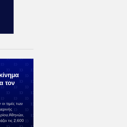
εκίνημα
α τον
 οι τιμές των
μερινής
ηρίου Αθηνών,
άζει τις 2.600