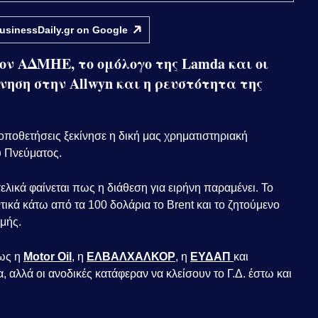
usinessDaily.gr on
Google
ον ΑΔΜΗΕ, το ομόλογο της Lamda και οι
ίνηση στην Allwyn και η ρευστότητα της
τοποθετήσεις ξεκίνησε η δική μας χρηματιστηριακή
ου Πνεύματος.
τελικά φαίνεται πως η διάθεση για ειρήνη παραμένει. Το
τικά κάτω από τα 100 δολάρια το Brent και το ζητούμενο
ιμής.
ίως η
Motor Oil
, η
ΕΛΒΑΛΧΑΛΚΟΡ
, η
ΕΥΔΑΠ
και
να, αλλά οι ανοδικές κατάφεραν να κλείσουν το Γ.Δ. έστω και