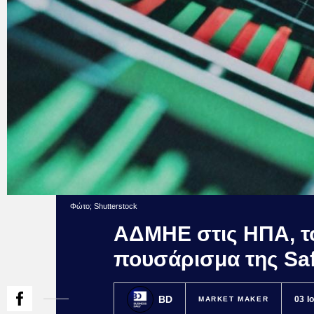
Φώτο; Shutterstock
ΑΔΜΗΕ στις ΗΠΑ, το
πουσάρισμα της Sa
BD
03 Ι
MARKET MAKER