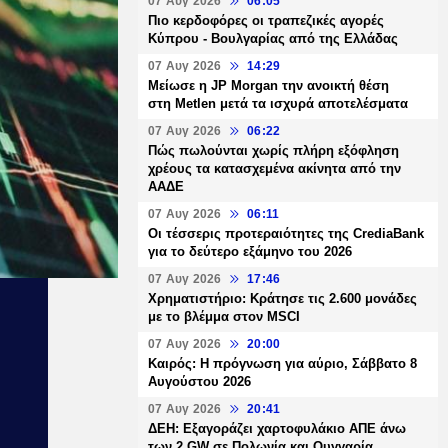
07 Αυγ 2026
06:05
Πιο κερδοφόρες οι τραπεζικές αγορές
Κύπρου - Βουλγαρίας από της Ελλάδας
07 Αυγ 2026
14:29
Μείωσε η JP Morgan την ανοικτή θέση
στη Metlen μετά τα ισχυρά αποτελέσματα
07 Αυγ 2026
06:22
Πώς πωλούνται χωρίς πλήρη εξόφληση
χρέους τα κατασχεμένα ακίνητα από την
ΑΑΔΕ
07 Αυγ 2026
06:11
Οι τέσσερις προτεραιότητες της CrediaBank
για το δεύτερο εξάμηνο του 2026
07 Αυγ 2026
17:46
Χρηματιστήριο: Κράτησε τις 2.600 μονάδες
με το βλέμμα στον MSCI
07 Αυγ 2026
20:00
Καιρός: Η πρόγνωση για αύριο, Σάββατο 8
Αυγούστου 2026
07 Αυγ 2026
20:41
ΔΕΗ: Εξαγοράζει χαρτοφυλάκιο ΑΠΕ άνω
των 2 GW σε Πολωνία και Ουγγαρία